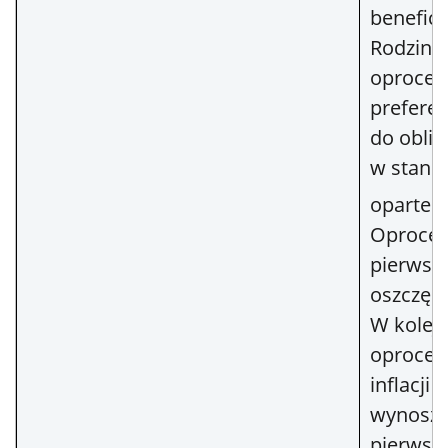
benefic
Rodzina 
oprocen
prefere
do oblig
w standa
oparte je
Oprocen
pierwsz
oszczęd
W kolejn
oprocen
inflacji 
wynoszą
pierwsz