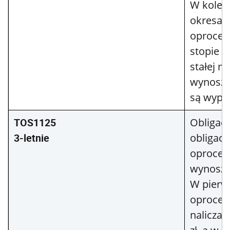
W kolej
okresac
oprocen
stopie r
stałej m
wynoszą
są wypła
TOS1125
Obligacj
3-letnie
obligacj
oprocen
wynosz
W pierw
oprocen
naliczan