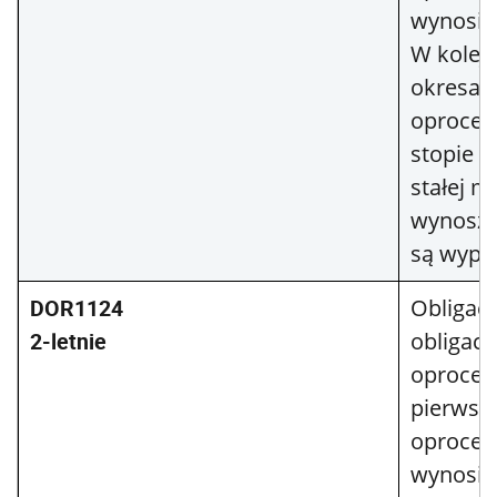
wynosi
W kolej
okresac
oprocen
stopie r
stałej m
wynoszą
są wypła
DOR1124
Obligacj
2-letnie
obligac
oprocen
pierwsz
oprocen
wynosi