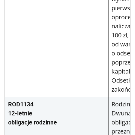
pierwsz
oprocen
naliczan
100 zł, 
od wart
o odsetk
poprzedn
kapitali
Odsetki
zakończ
ROD1134
Rodzinn
12-letnie
Dwunast
obligacje rodzinne
obligacj
przezna