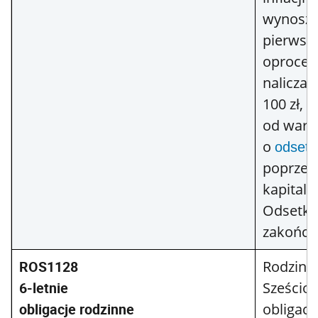
wynoszą
pierwsz
oprocen
naliczan
100 zł, 
od wart
o
odsetk
poprzedn
kapitali
Odsetki
zakończ
ROS1128
Rodzinn
6-letnie
Sześciol
obligacje rodzinne
obligacj