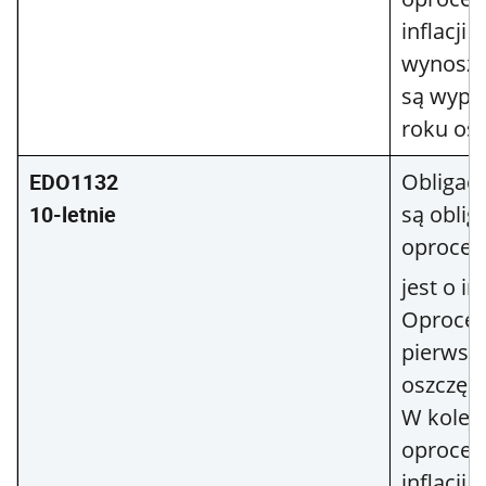
inflacji 
wynoszą
są wypł
roku osz
EDO1132
Obligacj
10-letnie
są oblig
oprocen
jest o in
Oprocen
pierwsz
oszczęd
W kolejn
oprocen
inflacji 