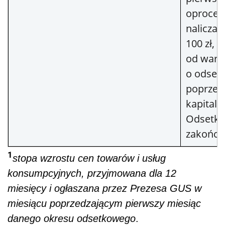
oprocen
naliczan
100 zł, 
od wart
o odsetk
poprzedn
kapitali
Odsetki
zakończ
1
stopa wzrostu cen towarów i usług
konsumpcyjnych, przyjmowana dla 12
miesięcy i ogłaszana przez Prezesa GUS w
miesiącu poprzedzającym pierwszy miesiąc
danego okresu odsetkowego
.