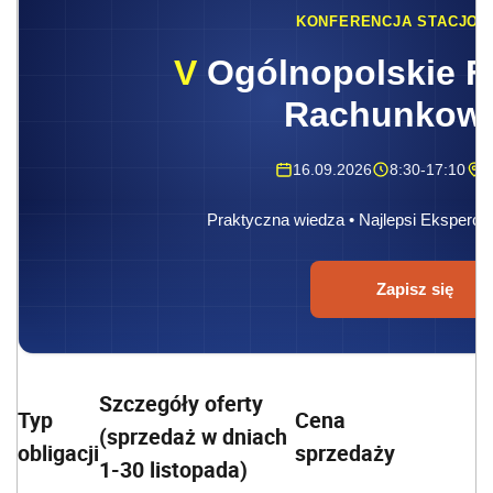
KONFERENCJA STACJON
V
Ogólnopolskie F
Rachunkow
16.09.2026
8:30-17:10
W
Praktyczna wiedza • Najlepsi Eksperci 
Zapisz się
Szczegóły oferty
Typ
Cena
(sprzedaż w dniach
obligacji
sprzedaży
1-30
listopada
)