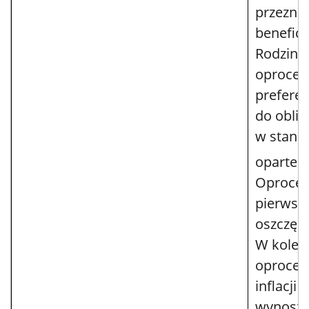
przezna
benefic
Rodzina 
oprocen
prefere
do oblig
w standa
oparte je
Oprocen
pierwsz
oszczęd
W kolejn
oprocen
inflacji 
wynoszą