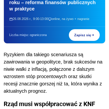
roku – reforma finansów publicznych
w praktyce
26.08.2026 r., 9:00-13:00
online, na żywo + nagranie
Liczba miejsc ograniczona
Zapisz się
Ryzykiem dla takiego scenariusza są
zawirowania w geopolityce, brak sukcesów na
niwie walki z inflacją, połączone z dalszym
wzrostem stóp procentowych oraz skutki
recesji znacznie gorszej niż ta, która wynika z
aktualnych prognoz.
Rząd musi współpracować z KNF