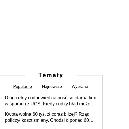
Tematy
Popularne
Najnowsze
Wybrane
Dług celny i odpowiedzialność solidarna firm
w sporach z UCS. Kiedy cudzy błąd może
stać się Twoim problemem
Kwota wolna 60 tys. zł coraz bliżej? Rząd
policzył koszt zmiany. Chodzi o ponad 60
mld zł