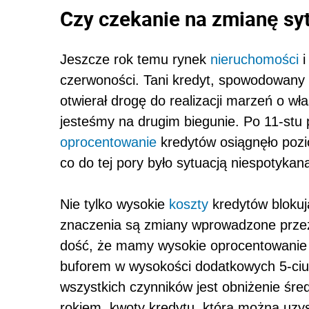
Czy czekanie na zmianę sy
Jeszcze rok temu rynek
nieruchomości
i
czerwoności. Tani kredyt, spowodowany
otwierał drogę do realizacji marzeń o w
jesteśmy na drugim biegunie. Po 11-st
oprocentowanie
kredytów osiągnęło poz
co do tej pory było sytuacją niespotykan
Nie tylko wysokie
koszty
kredytów bloku
znaczenia są zmiany wprowadzone przez 
dość, że mamy wysokie oprocentowanie 
buforem w wysokości dodatkowych 5-ciu
wszystkich czynników jest obniżenie śre
rokiem, kwoty kredytu, którą można uzy