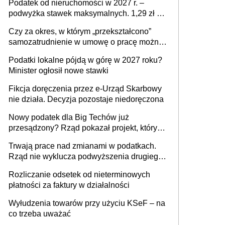
Podatek od nieruchomości w 2027 r. –
podwyżka stawek maksymalnych. 1,29 zł za
1 m2 mieszkania, 36,49 zł za 1 m2
Czy za okres, w którym „przekształcono”
budynków i lokali związanych z
samozatrudnienie w umowę o pracę można
prowadzeniem działalności gospodarczej
wystawić faktury korygujące? Rozwiązanie
Podatki lokalne pójdą w górę w 2027 roku?
umowy cywilnoprawnej jedynym
Minister ogłosił nowe stawki
racjonalnym wyjściem
Fikcja doręczenia przez e-Urząd Skarbowy
nie działa. Decyzja pozostaje niedoręczona
Nowy podatek dla Big Techów już
przesądzony? Rząd pokazał projekt, który
może zmienić zasady gry w Polsce
Trwają prace nad zmianami w podatkach.
Rząd nie wyklucza podwyższenia drugiego
progu PIT
Rozliczanie odsetek od nieterminowych
płatności za faktury w działalności
Wyłudzenia towarów przy użyciu KSeF – na
co trzeba uważać