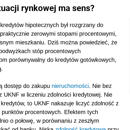
tuacji rynkowej ma sens?
 kredytów hipotecznych był rozgrzany do
 praktycznie zerowymi stopami procentowymi,
łasnym mieszkaniu. Dziś można powiedzieć, że
u podwyżkach stóp procentowych
iom porównywalny do kredytów gotówkowych,
ą.
ją dostęp do zakupu
nieruchomości
. Nie bez
UKNF w liczeniu zdolności kredytowej. Nie
kredytów, to UKNF nakazuje liczyć zdolność z
 punktów procentowych. Efektem tych
dnio o połowę, w porównaniu z zeszłym
skać od banku. Niska
zdolność kredytowa
przy