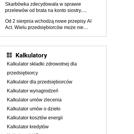
Skarbówka zdecydowała w sprawie
przelewów od brata na konto siostry.
Pieniądze z emerytury mamy wyglądały jak
Od 2 sierpnia wchodzą nowe przepisy AI
darowizna, ale podatku jednak nie będzie
Act. Wielu przedsiębiorców może nie
wiedzieć, że dotyczą także ich
Kalkulatory
Kalkulator składki zdrowotnej dla
przedsiębiorcy
Kalkulator dla przedsiębiorców
Kalkulator wynagrodzeń
Kalkulator umów zlecenia
Kalkulator umów o dzieło
Kalkulator kosztów energii
Kalkulator kredytów