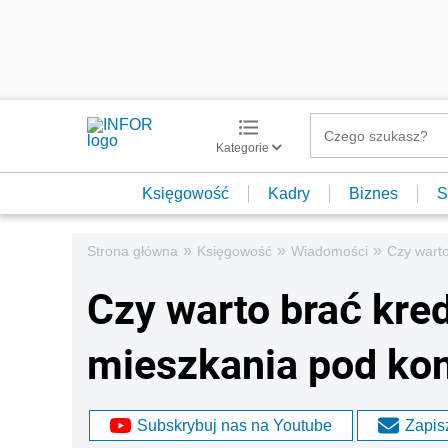
Kategorie
Księgowość
Kadry
Biznes
S
»
»
»
Strona główna
Księgowość
Wiadomości
Czy warto
Czy warto brać kre
mieszkania pod kon
Subskrybuj nas na Youtube
Zapisz