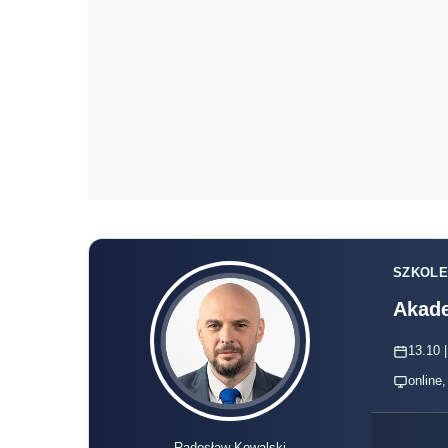
SZKOLE
Akade
13.10 |
online
Radosław Kowalski