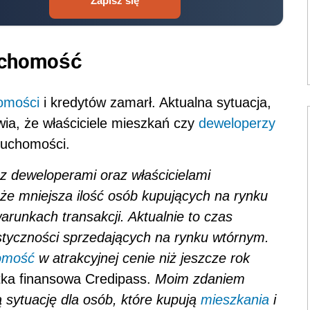
Zapisz się
ruchomość
omości
i kredytów zamarł. Aktualna sytuacja,
wia, że właściciele mieszkań czy
deweloperzy
eruchomości.
 z deweloperami oraz właścicielami
że mniejsza ilość osób kupujących na rynku
arunkach transakcji. Aktualnie to czas
astyczności sprzedających na rynku wtórnym.
omość
w atrakcyjnej cenie niż jeszcze rok
tka finansowa Credipass.
Moim zdaniem
 sytuację dla osób, które kupują
mieszkania
i