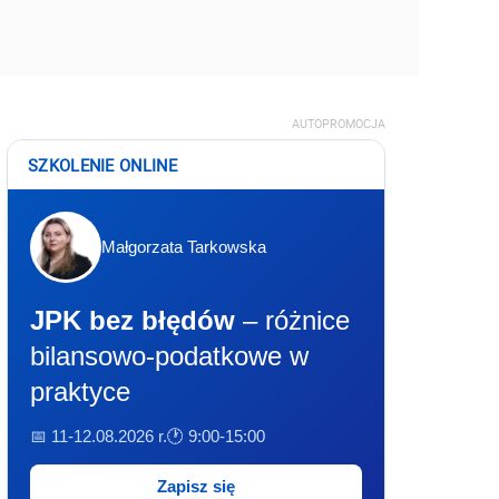
AUTOPROMOCJA
SZKOLENIE ONLINE
Małgorzata Tarkowska
JPK bez błędów
– różnice
bilansowo-podatkowe w
praktyce
📅 11-12.08.2026 r.
🕐 9:00-15:00
Zapisz się