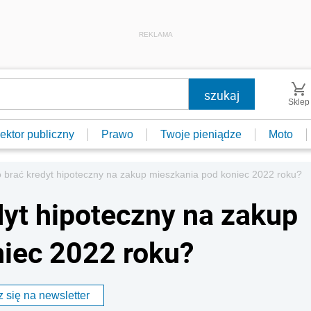
REKLAMA
Sklep
ektor publiczny
Prawo
Twoje pieniądze
Moto
 brać kredyt hipoteczny na zakup mieszkania pod koniec 2022 roku?
dyt hipoteczny na zakup
iec 2022 roku?
 się na newsletter