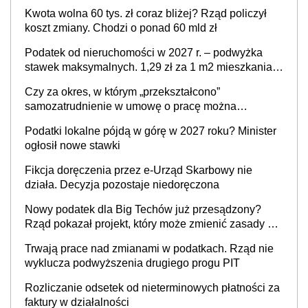
Twoim problemem
Kwota wolna 60 tys. zł coraz bliżej? Rząd policzył
koszt zmiany. Chodzi o ponad 60 mld zł
Podatek od nieruchomości w 2027 r. – podwyżka
stawek maksymalnych. 1,29 zł za 1 m2 mieszkania,
36,49 zł za 1 m2 budynków i lokali związanych z
Czy za okres, w którym „przekształcono”
prowadzeniem działalności gospodarczej
samozatrudnienie w umowę o pracę można
wystawić faktury korygujące? Rozwiązanie umowy
Podatki lokalne pójdą w górę w 2027 roku? Minister
cywilnoprawnej jedynym racjonalnym wyjściem
ogłosił nowe stawki
Fikcja doręczenia przez e-Urząd Skarbowy nie
działa. Decyzja pozostaje niedoręczona
Nowy podatek dla Big Techów już przesądzony?
Rząd pokazał projekt, który może zmienić zasady gry
w Polsce
Trwają prace nad zmianami w podatkach. Rząd nie
wyklucza podwyższenia drugiego progu PIT
Rozliczanie odsetek od nieterminowych płatności za
faktury w działalności