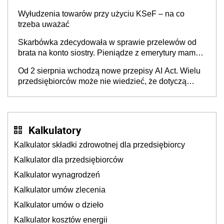
Wyłudzenia towarów przy użyciu KSeF – na co
trzeba uważać
Skarbówka zdecydowała w sprawie przelewów od
brata na konto siostry. Pieniądze z emerytury mamy
wyglądały jak darowizna, ale podatku jednak nie
Od 2 sierpnia wchodzą nowe przepisy AI Act. Wielu
będzie
przedsiębiorców może nie wiedzieć, że dotyczą
także ich
Kalkulatory
Kalkulator składki zdrowotnej dla przedsiębiorcy
Kalkulator dla przedsiębiorców
Kalkulator wynagrodzeń
Kalkulator umów zlecenia
Kalkulator umów o dzieło
Kalkulator kosztów energii