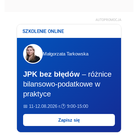
AUTOPROMOCJA
SZKOLENIE ONLINE
Małgorzata Tarkowska
JPK bez błędów
– różnice
bilansowo-podatkowe w
praktyce
📅 11-12.08.2026 r.
🕐 9:00-15:00
Zapisz się