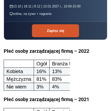
13.10 | 18.11 | 8.12 | 13.01.2027 r., 10:00-15:00
online, na żywo + nagranie
Zapisz się
Płeć osoby zarządzającej firmą – 2022
Ogół
Branża finansowo-księgow
Kobieta
16%
13%
Mężczyzna
81%
83%
Nie wiem
3%
4%
Płeć osoby zarządzającej firmą – 2021