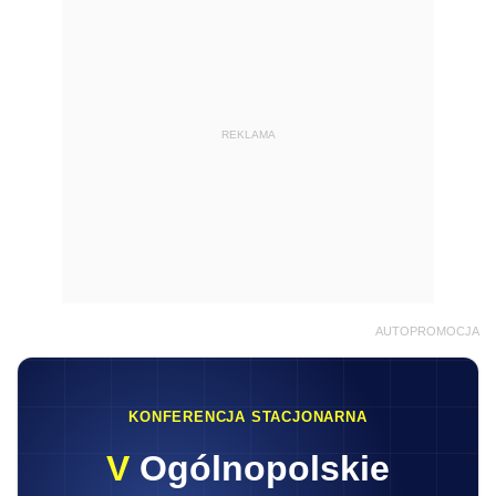
REKLAMA
AUTOPROMOCJA
KONFERENCJA STACJONARNA
V
Ogólnopolskie