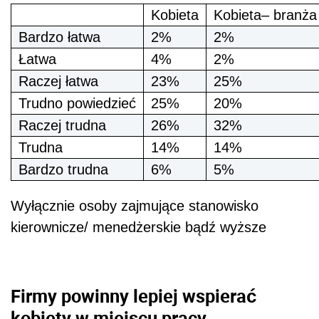
Kobieta
Kobieta– branża
Bardzo łatwa
2%
2%
Łatwa
4%
2%
Raczej łatwa
23%
25%
Trudno powiedzieć
25%
20%
Raczej trudna
26%
32%
Trudna
14%
14%
Bardzo trudna
6%
5%
Wyłącznie osoby zajmujące stanowisko
kierownicze/ menedżerskie bądź wyższe
Firmy powinny lepiej wspierać
kobiety w miejscu pracy