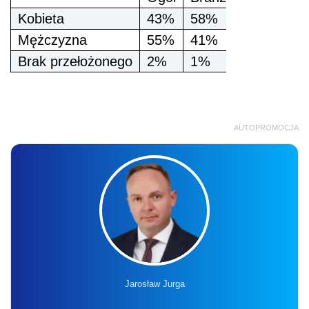
Kobieta
43%
58%
Mężczyzna
55%
41%
Brak przełożonego
2%
1%
AUTOPROMOCJA
Jarosław Jurga