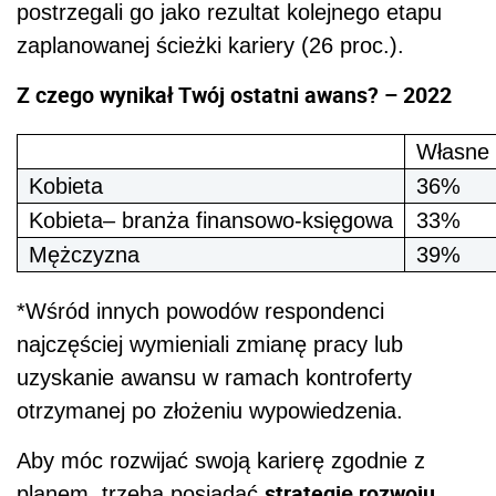
postrzegali go jako rezultat kolejnego etapu
zaplanowanej ścieżki kariery (26 proc.).
Z czego wynikał Twój ostatni awans? – 2022
Własne 
Kobieta
36%
Kobieta– branża finansowo-księgowa
33%
Mężczyzna
39%
*Wśród innych powodów respondenci
najczęściej wymieniali zmianę pracy lub
uzyskanie awansu w ramach kontroferty
otrzymanej po złożeniu wypowiedzenia.
Aby móc rozwijać swoją karierę zgodnie z
strategię rozwoju
planem, trzeba posiadać
.