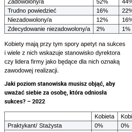
Zadowolony/a
52%
44
Trudno powiedzieć
16%
22
Niezadowolony/a
12%
16
Zdecydowanie niezadowolony/a
2%
1%
Kobiety mają przy tym spory apetyt na sukces
i wiele z nich wskazuje stanowisko dyrektora
czy lidera firmy jako będące dla nich oznaką
zawodowej realizacji.
Jaki poziom stanowiska musisz objąć, aby
uważać siebie za osobę, która odniosła
sukces? – 2022
Kobieta
Kob
Praktykant/ Stażysta
0%
0%