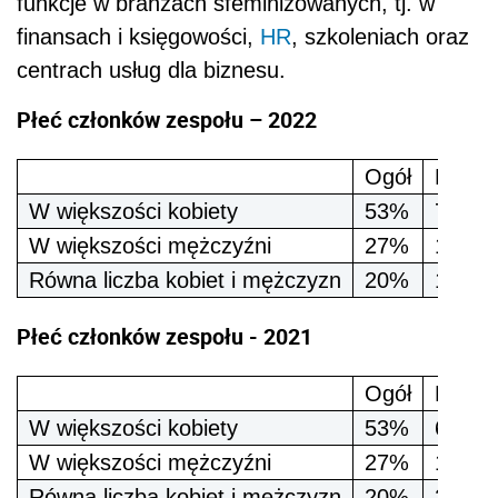
funkcje w branżach sfeminizowanych, tj. w
finansach i księgowości,
HR
, szkoleniach oraz
centrach usług dla biznesu.
Płeć członków zespołu – 2022
Ogół
Branż
W większości kobiety
53%
70%
W większości mężczyźni
27%
13%
Równa liczba kobiet i mężczyzn
20%
17%
Płeć członków zespołu - 2021
Ogół
Branż
W większości kobiety
53%
67%
W większości mężczyźni
27%
13%
Równa liczba kobiet i mężczyzn
20%
20%