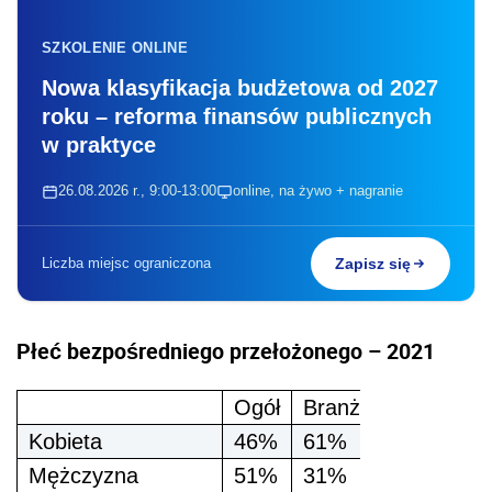
SZKOLENIE ONLINE
Nowa klasyfikacja budżetowa od 2027
roku – reforma finansów publicznych
w praktyce
26.08.2026 r., 9:00-13:00
online, na żywo + nagranie
Liczba miejsc ograniczona
Zapisz się
Płeć bezpośredniego przełożonego – 2021
Ogół
Branża finansowo-
Kobieta
46%
61%
Mężczyzna
51%
31%