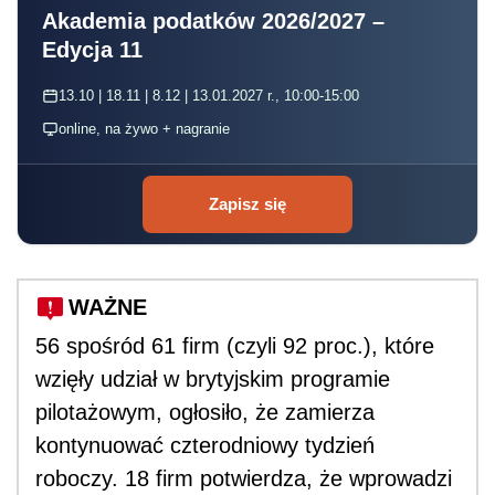
Akademia podatków 2026/2027 –
Edycja 11
13.10 | 18.11 | 8.12 | 13.01.2027 r., 10:00-15:00
online, na żywo + nagranie
Zapisz się
WAŻNE
56 spośród 61 firm (czyli 92 proc.), które
wzięły udział w brytyjskim programie
pilotażowym, ogłosiło, że zamierza
kontynuować czterodniowy tydzień
roboczy. 18 firm potwierdza, że wprowadzi