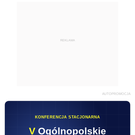
REKLAMA
AUTOPROMOCJA
KONFERENCJA STACJONARNA
V
Ogólnopolskie