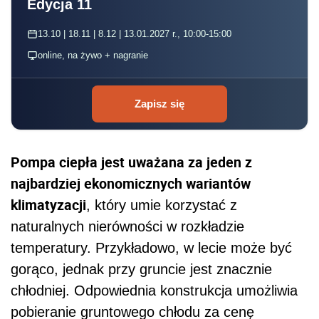
Edycja 11
13.10 | 18.11 | 8.12 | 13.01.2027 r., 10:00-15:00
online, na żywo + nagranie
Zapisz się
Pompa ciepła jest uważana za jeden z
najbardziej ekonomicznych wariantów
klimatyzacji
, który umie korzystać z
naturalnych nierówności w rozkładzie
temperatury. Przykładowo, w lecie może być
gorąco, jednak przy gruncie jest znacznie
chłodniej. Odpowiednia konstrukcja umożliwia
pobieranie gruntowego chłodu za cenę