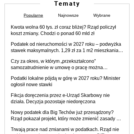
Tematy
Popularne
Najnowsze
Wybrane
Kwota wolna 60 tys. zł coraz bliżej? Rząd policzył
koszt zmiany. Chodzi o ponad 60 mld zł
Podatek od nieruchomości w 2027 roku – podwyżka
stawek maksymalnych. 1,29 zł za 1 m2 mieszkania,
36,49 zł za 1 m2 budynków i lokali związanych z
Czy za okres, w którym „przekształcono”
prowadzeniem działalności gospodarczej
samozatrudnienie w umowę o pracę można
wystawić faktury korygujące? Rozwiązanie umowy
Podatki lokalne pójdą w górę w 2027 roku? Minister
cywilnoprawnej jedynym racjonalnym wyjściem
ogłosił nowe stawki
Fikcja doręczenia przez e-Urząd Skarbowy nie
działa. Decyzja pozostaje niedoręczona
Nowy podatek dla Big Techów już przesądzony?
Rząd pokazał projekt, który może zmienić zasady gry
w Polsce
Trwają prace nad zmianami w podatkach. Rząd nie