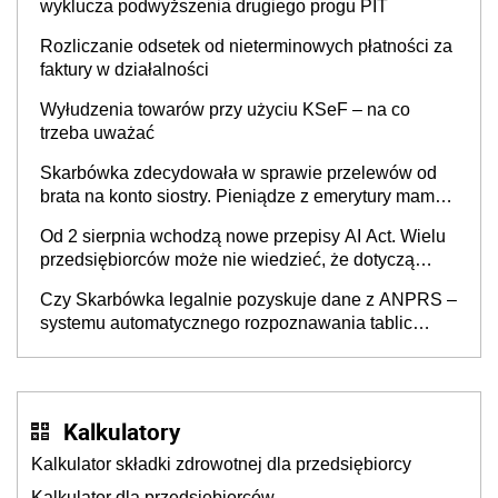
wyklucza podwyższenia drugiego progu PIT
Rozliczanie odsetek od nieterminowych płatności za
faktury w działalności
Wyłudzenia towarów przy użyciu KSeF – na co
trzeba uważać
Skarbówka zdecydowała w sprawie przelewów od
brata na konto siostry. Pieniądze z emerytury mamy
wyglądały jak darowizna, ale podatku jednak nie
Od 2 sierpnia wchodzą nowe przepisy AI Act. Wielu
będzie
przedsiębiorców może nie wiedzieć, że dotyczą
także ich
Czy Skarbówka legalnie pozyskuje dane z ANPRS –
systemu automatycznego rozpoznawania tablic
rejestracyjnych pojazdów z kamer drogowych?
Kalkulatory
Kalkulator składki zdrowotnej dla przedsiębiorcy
Kalkulator dla przedsiębiorców