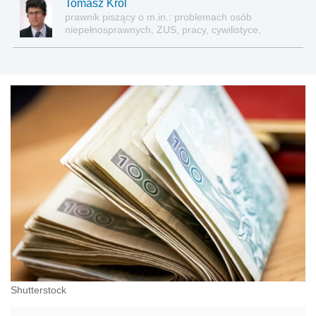
Tomasz Król
prawnik piszący o m.in.: problemach osób
niepełnosprawnych, ZUS, pracy, cywilistyce,
administracji, przedsiębiorcach, podatkach
Shutterstock