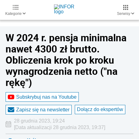
Kategorie
Serwisy
W 2024 r. pensja minimalna
nawet 4300 zł brutto.
Obliczenia krok po kroku
wynagrodzenia netto ("na
rękę")
Subskrybuj nas na Youtube
Dołącz do ekspertów
Zapisz się na newsletter
28 grudnia 2023, 19:24
[Data aktualizacji 28 grudnia 2023, 19:37]