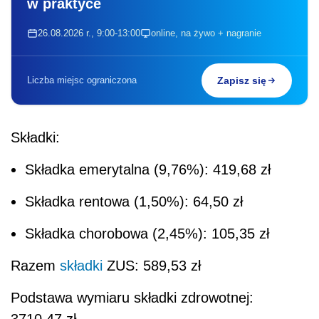
w praktyce
26.08.2026 r., 9:00-13:00
online, na żywo + nagranie
Liczba miejsc ograniczona
Zapisz się
Składki:
Składka emerytalna (9,76%):
419,68 zł
Składka rentowa (1,50%):
64,50 zł
Składka chorobowa (2,45%):
105,35 zł
Razem
składki
ZUS:
589,53 zł
Podstawa wymiaru składki zdrowotnej:
3710,47 zł