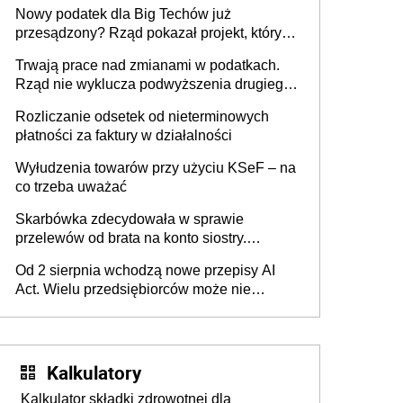
Nowy podatek dla Big Techów już
przesądzony? Rząd pokazał projekt, który
może zmienić zasady gry w Polsce
Trwają prace nad zmianami w podatkach.
Rząd nie wyklucza podwyższenia drugiego
progu PIT
Rozliczanie odsetek od nieterminowych
płatności za faktury w działalności
Wyłudzenia towarów przy użyciu KSeF – na
co trzeba uważać
Skarbówka zdecydowała w sprawie
przelewów od brata na konto siostry.
Pieniądze z emerytury mamy wyglądały jak
Od 2 sierpnia wchodzą nowe przepisy AI
darowizna, ale podatku jednak nie będzie
Act. Wielu przedsiębiorców może nie
wiedzieć, że dotyczą także ich
Kalkulatory
Kalkulator składki zdrowotnej dla