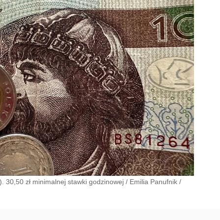
). 30,50 zł minimalnej stawki godzinowej
/
Emilia Panufnik
/