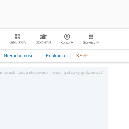
Kalkulatory
Szkolenia
Konto
Serwisy
Nieruchomości
Edukacja
KSeF
ich umowach trzeba stosować minimalną stawkę godzinową?