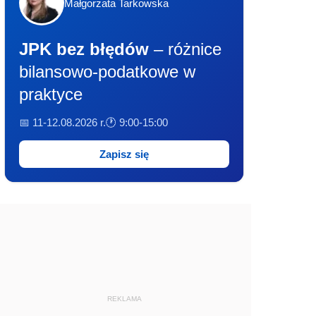
Małgorzata Tarkowska
JPK bez błędów
– różnice
bilansowo-podatkowe w
praktyce
📅 11-12.08.2026 r.
🕐 9:00-15:00
Zapisz się
REKLAMA