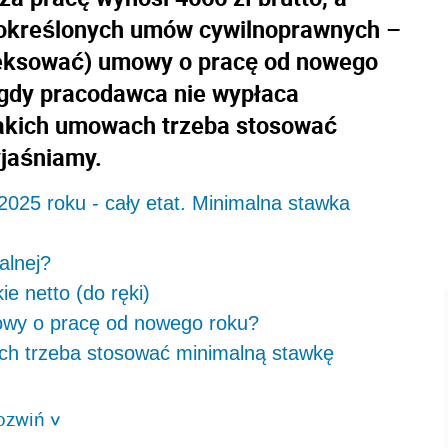
 określonych umów cywilnoprawnych –
aneksować) umowy o pracę od nowego
 gdy pracodawca nie wypłaca
akich umowach trzeba stosować
jaśniamy.
025 roku - cały etat. Minimalna stawka
alnej?
e netto (do ręki)
owy o pracę od nowego roku?
ach trzeba stosować minimalną stawkę
ozwiń
>