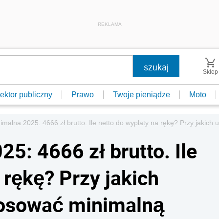
REKLAMA
Sklep
ektor publiczny
Prawo
Twoje pieniądze
Moto
imalna 2025: 4666 zł brutto. Ile netto do wypłaty na rękę? Przy jak
5: 4666 zł brutto. Ile
 rękę? Przy jakich
osować minimalną