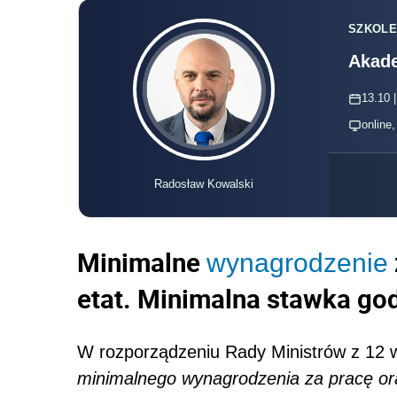
SZKOLE
Akade
13.10 |
online
Radosław Kowalski
Minimalne
wynagrodzenie
etat. Minimalna stawka go
W rozporządzeniu Rady Ministrów z 12 
minimalnego wynagrodzenia za pracę ora