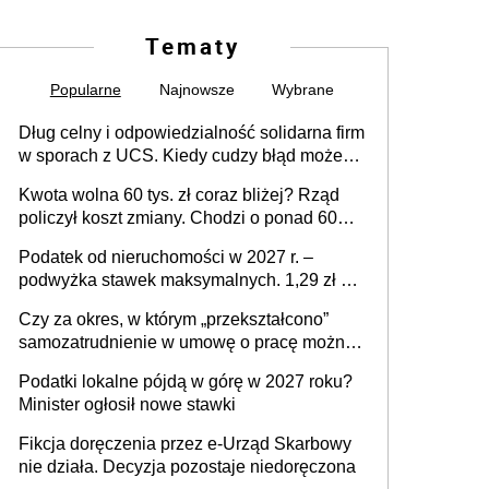
Tematy
Popularne
Najnowsze
Wybrane
Dług celny i odpowiedzialność solidarna firm
w sporach z UCS. Kiedy cudzy błąd może
stać się Twoim problemem
Kwota wolna 60 tys. zł coraz bliżej? Rząd
policzył koszt zmiany. Chodzi o ponad 60
mld zł
Podatek od nieruchomości w 2027 r. –
podwyżka stawek maksymalnych. 1,29 zł za
1 m2 mieszkania, 36,49 zł za 1 m2
Czy za okres, w którym „przekształcono”
budynków i lokali związanych z
samozatrudnienie w umowę o pracę można
prowadzeniem działalności gospodarczej
wystawić faktury korygujące? Rozwiązanie
Podatki lokalne pójdą w górę w 2027 roku?
umowy cywilnoprawnej jedynym
Minister ogłosił nowe stawki
racjonalnym wyjściem
Fikcja doręczenia przez e-Urząd Skarbowy
nie działa. Decyzja pozostaje niedoręczona