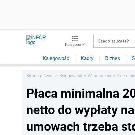
Kategorie
Księgowość
Kadry
Biznes
S
»
»
»
Strona główna
Księgowość
Wiadomości
Płaca min
Płaca minimalna 202
netto do wypłaty na
umowach trzeba st