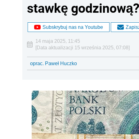
stawkę godzinową
Subskrybuj nas na Youtube
Zapisz
14 maja 2025, 11:45
[Data aktualizacji 15 września 2025, 07:08]
oprac. Paweł Huczko