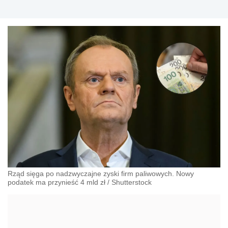
Rząd sięga po nadzwyczajne zyski firm paliwowych. Nowy
podatek ma przynieść 4 mld zł
/
Shutterstock