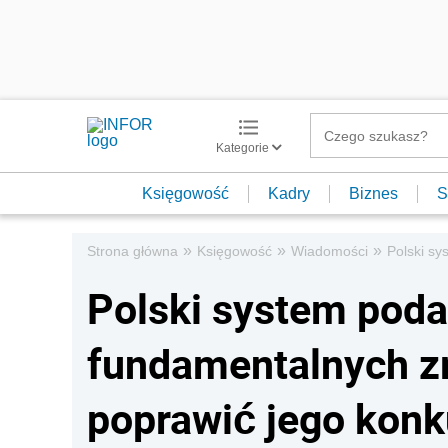
Kategorie
Księgowość
Kadry
Biznes
S
»
»
»
Strona główna
Księgowość
Wiadomości
Polski s
Polski system pod
fundamentalnych z
poprawić jego kon