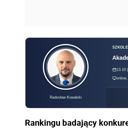
SZKOLE
Akade
13.10 |
online
Radosław Kowalski
Rankingu badający konkur