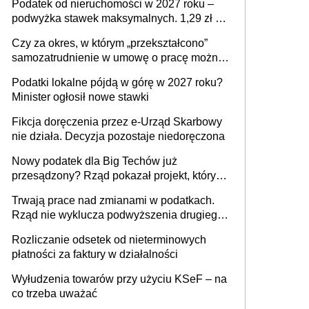
Podatek od nieruchomości w 2027 roku –
podwyżka stawek maksymalnych. 1,29 zł za
1 m2 mieszkania, 36,49 zł za 1 m2
Czy za okres, w którym „przekształcono”
budynków i lokali związanych z
samozatrudnienie w umowę o pracę można
prowadzeniem działalności gospodarczej
wystawić faktury korygujące? Rozwiązanie
Podatki lokalne pójdą w górę w 2027 roku?
umowy cywilnoprawnej jedynym
Minister ogłosił nowe stawki
racjonalnym wyjściem
Fikcja doręczenia przez e-Urząd Skarbowy
nie działa. Decyzja pozostaje niedoręczona
Nowy podatek dla Big Techów już
przesądzony? Rząd pokazał projekt, który
może zmienić zasady gry w Polsce
Trwają prace nad zmianami w podatkach.
Rząd nie wyklucza podwyższenia drugiego
progu PIT
Rozliczanie odsetek od nieterminowych
płatności za faktury w działalności
Wyłudzenia towarów przy użyciu KSeF – na
co trzeba uważać