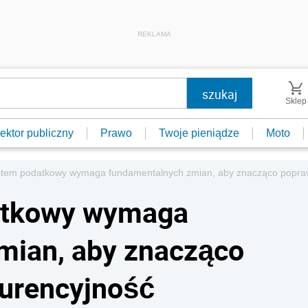
REKLAMA
Sklep
ektor publiczny
Prawo
Twoje pieniądze
Moto
ystem podatkowy wymaga fundamentalnych zmian, aby znacząco popraw
atkowy wymaga
mian, aby znacząco
kurencyjność