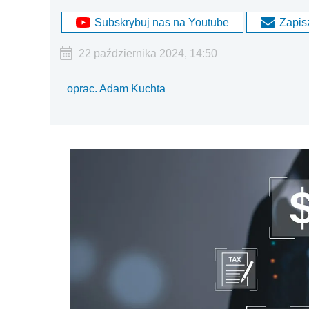
Subskrybuj nas na Youtube
Zapisz
22 października 2024, 14:50
oprac. Adam Kuchta