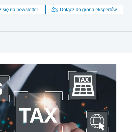
 się na newsletter
Dołącz do grona ekspertów