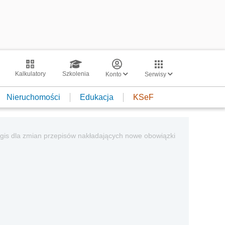
Kalkulatory
Szkolenia
Konto
Serwisy
Nieruchomości
Edukacja
KSeF
egis dla zmian przepisów nakładających nowe obowiązki