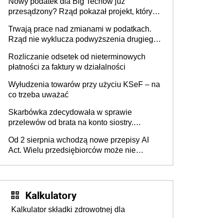
Nowy podatek dla Big Techów już
przesądzony? Rząd pokazał projekt, który
może zmienić zasady gry w Polsce
Trwają prace nad zmianami w podatkach.
Rząd nie wyklucza podwyższenia drugiego
progu PIT
Rozliczanie odsetek od nieterminowych
płatności za faktury w działalności
Wyłudzenia towarów przy użyciu KSeF – na
co trzeba uważać
Skarbówka zdecydowała w sprawie
przelewów od brata na konto siostry.
Pieniądze z emerytury mamy wyglądały jak
Od 2 sierpnia wchodzą nowe przepisy AI
darowizna, ale podatku jednak nie będzie
Act. Wielu przedsiębiorców może nie
wiedzieć, że dotyczą także ich
Kalkulatory
Kalkulator składki zdrowotnej dla