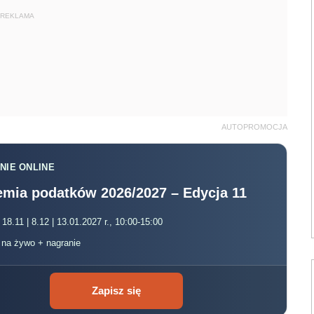
REKLAMA
AUTOPROMOCJA
NIE ONLINE
mia podatków 2026/2027 – Edycja 11
 18.11 | 8.12 | 13.01.2027 r., 10:00-15:00
, na żywo + nagranie
Zapisz się