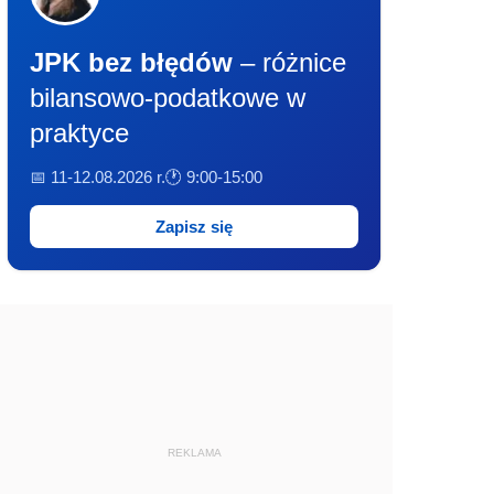
JPK bez błędów
– różnice
bilansowo-podatkowe w
praktyce
📅 11-12.08.2026 r.
🕐 9:00-15:00
Zapisz się
REKLAMA