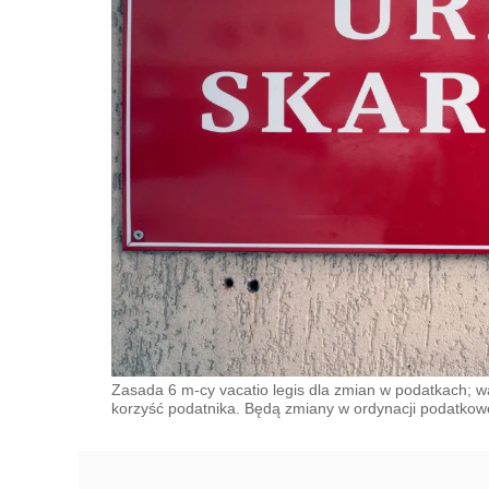
Zasada 6 m-cy vacatio legis dla zmian w podatkach; w
korzyść podatnika. Będą zmiany w ordynacji podatkow