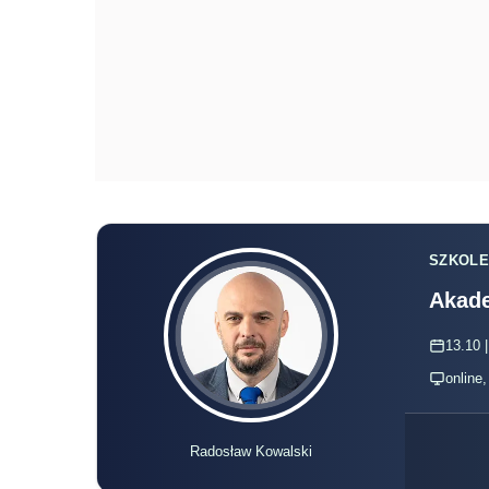
SZKOLE
Akade
13.10 |
online
Radosław Kowalski