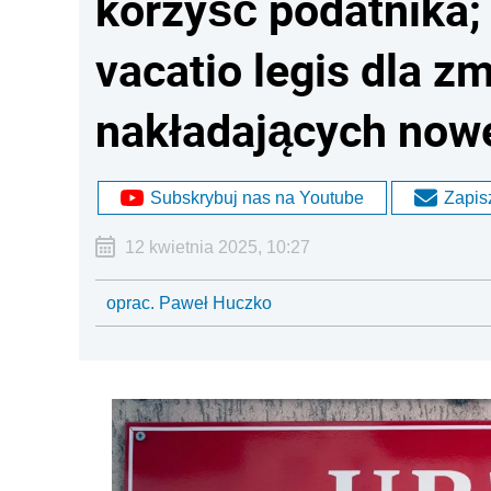
korzyść podatnika;
vacatio legis dla z
nakładających now
Subskrybuj nas na Youtube
Zapisz
12 kwietnia 2025, 10:27
oprac. Paweł Huczko