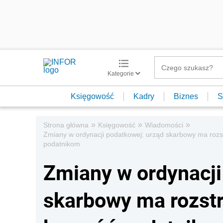
Kategorie
Księgowość
Kadry
Biznes
S
»
»
»
Strona główna
Księgowość
Wiadomości
Zmiany w ordynacji podatkowej: urząd skarbowy ma rozst
podatnikom
Zmiany w ordynacji
skarbowy ma rozstr