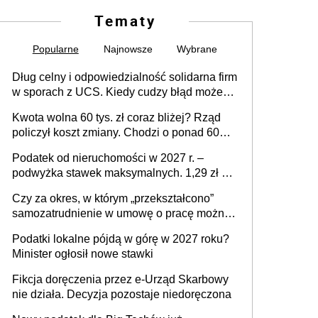
Tematy
Popularne
Najnowsze
Wybrane
Dług celny i odpowiedzialność solidarna firm
w sporach z UCS. Kiedy cudzy błąd może
stać się Twoim problemem
Kwota wolna 60 tys. zł coraz bliżej? Rząd
policzył koszt zmiany. Chodzi o ponad 60
mld zł
Podatek od nieruchomości w 2027 r. –
podwyżka stawek maksymalnych. 1,29 zł za
1 m2 mieszkania, 36,49 zł za 1 m2
Czy za okres, w którym „przekształcono”
budynków i lokali związanych z
samozatrudnienie w umowę o pracę można
prowadzeniem działalności gospodarczej
wystawić faktury korygujące? Rozwiązanie
Podatki lokalne pójdą w górę w 2027 roku?
umowy cywilnoprawnej jedynym
Minister ogłosił nowe stawki
racjonalnym wyjściem
Fikcja doręczenia przez e-Urząd Skarbowy
nie działa. Decyzja pozostaje niedoręczona