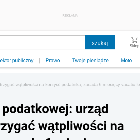
REKLAMA
Sklep
ektor publiczny
Prawo
Twoje pieniądze
Moto
rzygać wątpliwości na korzyść podatnika; zasada 6 miesięcy vacatio l
 podatkowej: urząd
zygać wątpliwości na