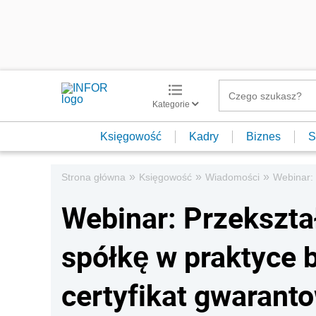
Kategorie
Księgowość
Kadry
Biznes
S
»
»
»
Strona główna
Księgowość
Wiadomości
Webinar: 
Webinar: Przekszta
spółkę w praktyce 
certyfikat gwarant