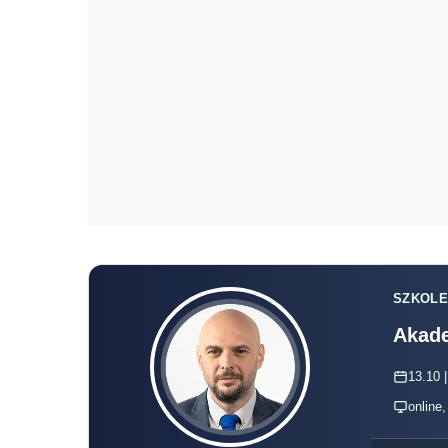
SZKOLE
Akade
13.10 |
online