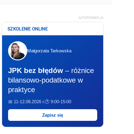
AUTOPROMOCJA
SZKOLENIE ONLINE
Małgorzata Tarkowska
JPK bez błędów
– różnice
bilansowo-podatkowe w
praktyce
📅 11-12.08.2026 r.
🕐 9:00-15:00
Zapisz się