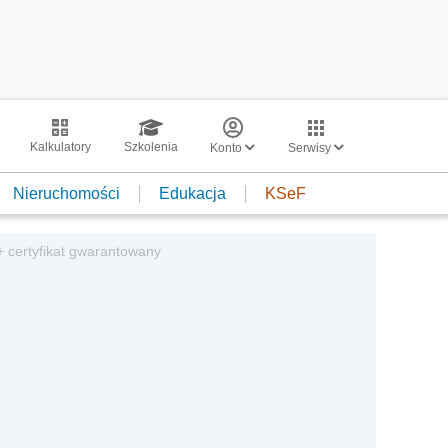
Kalkulatory
Szkolenia
Konto
Serwisy
Nieruchomości
Edukacja
KSeF
+ certyfikat gwarantowany