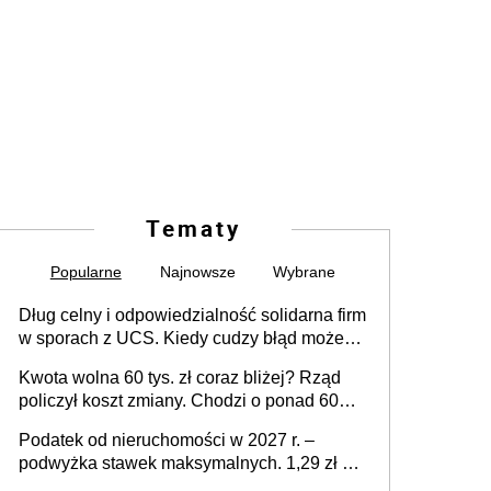
Tematy
Popularne
Najnowsze
Wybrane
Dług celny i odpowiedzialność solidarna firm
w sporach z UCS. Kiedy cudzy błąd może
stać się Twoim problemem
Kwota wolna 60 tys. zł coraz bliżej? Rząd
policzył koszt zmiany. Chodzi o ponad 60
mld zł
Podatek od nieruchomości w 2027 r. –
podwyżka stawek maksymalnych. 1,29 zł za
1 m2 mieszkania, 36,49 zł za 1 m2