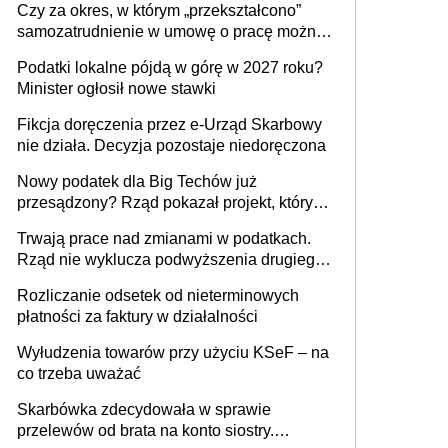
Czy za okres, w którym „przekształcono”
budynków i lokali związanych z
samozatrudnienie w umowę o pracę można
prowadzeniem działalności gospodarczej
wystawić faktury korygujące? Rozwiązanie
Podatki lokalne pójdą w górę w 2027 roku?
umowy cywilnoprawnej jedynym
Minister ogłosił nowe stawki
racjonalnym wyjściem
Fikcja doręczenia przez e-Urząd Skarbowy
nie działa. Decyzja pozostaje niedoręczona
Nowy podatek dla Big Techów już
przesądzony? Rząd pokazał projekt, który
może zmienić zasady gry w Polsce
Trwają prace nad zmianami w podatkach.
Rząd nie wyklucza podwyższenia drugiego
progu PIT
Rozliczanie odsetek od nieterminowych
płatności za faktury w działalności
Wyłudzenia towarów przy użyciu KSeF – na
co trzeba uważać
Skarbówka zdecydowała w sprawie
przelewów od brata na konto siostry.