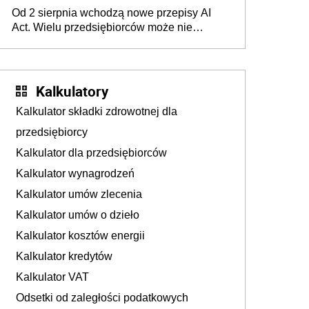
Pieniądze z emerytury mamy wyglądały jak
Od 2 sierpnia wchodzą nowe przepisy AI
darowizna, ale podatku jednak nie będzie
Act. Wielu przedsiębiorców może nie
wiedzieć, że dotyczą także ich
Kalkulatory
Kalkulator składki zdrowotnej dla
przedsiębiorcy
Kalkulator dla przedsiębiorców
Kalkulator wynagrodzeń
Kalkulator umów zlecenia
Kalkulator umów o dzieło
Kalkulator kosztów energii
Kalkulator kredytów
Kalkulator VAT
Odsetki od zaległości podatkowych