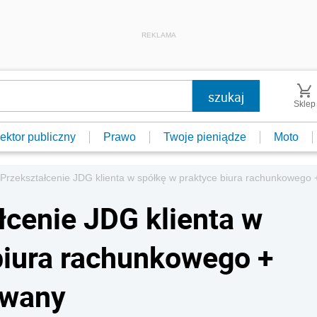
REKLAMA
Sklep
ektor publiczny
Prawo
Twoje pieniądze
Moto
Przekształcenie JDG klienta w spółkę w praktyce biura rachunkowego 
łcenie JDG klienta w
biura rachunkowego +
owany