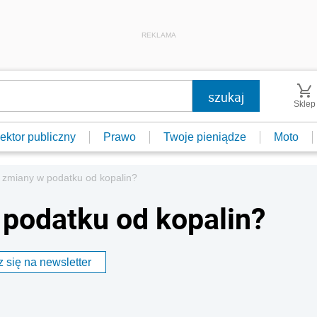
REKLAMA
Sklep
ektor publiczny
Prawo
Twoje pieniądze
Moto
 zmiany w podatku od kopalin?
podatku od kopalin?
 się na newsletter