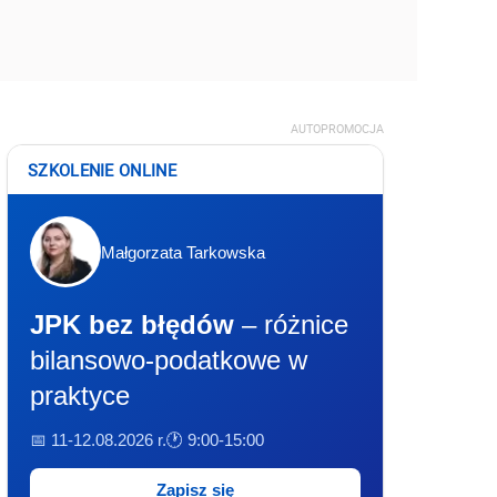
AUTOPROMOCJA
SZKOLENIE ONLINE
Małgorzata Tarkowska
JPK bez błędów
– różnice
bilansowo-podatkowe w
praktyce
📅 11-12.08.2026 r.
🕐 9:00-15:00
Zapisz się