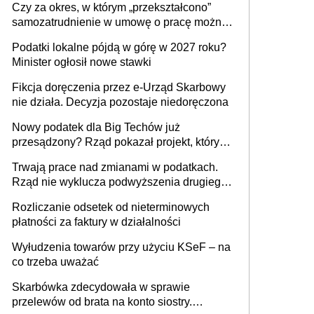
Czy za okres, w którym „przekształcono”
budynków i lokali związanych z
samozatrudnienie w umowę o pracę można
prowadzeniem działalności gospodarczej
wystawić faktury korygujące? Rozwiązanie
Podatki lokalne pójdą w górę w 2027 roku?
umowy cywilnoprawnej jedynym
Minister ogłosił nowe stawki
racjonalnym wyjściem
Fikcja doręczenia przez e-Urząd Skarbowy
nie działa. Decyzja pozostaje niedoręczona
Nowy podatek dla Big Techów już
przesądzony? Rząd pokazał projekt, który
może zmienić zasady gry w Polsce
Trwają prace nad zmianami w podatkach.
Rząd nie wyklucza podwyższenia drugiego
progu PIT
Rozliczanie odsetek od nieterminowych
płatności za faktury w działalności
Wyłudzenia towarów przy użyciu KSeF – na
co trzeba uważać
Skarbówka zdecydowała w sprawie
przelewów od brata na konto siostry.