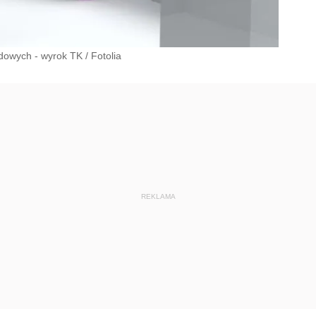
dowych - wyrok TK
/
Fotolia