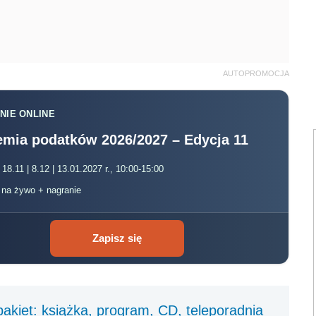
AUTOPROMOCJA
NIE ONLINE
mia podatków 2026/2027 – Edycja 11
 18.11 | 8.12 | 13.01.2027 r., 10:00-15:00
, na żywo + nagranie
Zapisz się
akiet: książka, program, CD, teleporadnia