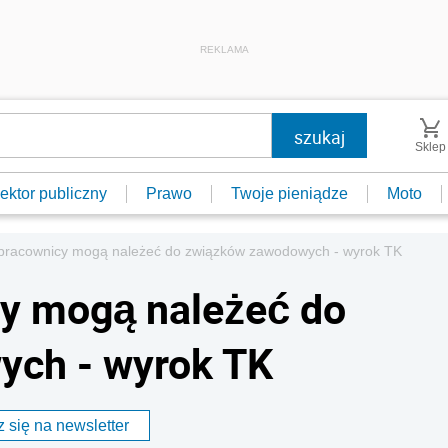
REKLAMA
Sklep
ektor publiczny
Prawo
Twoje pieniądze
Moto
o pracownicy mogą należeć do związków zawodowych - wyrok TK
cy mogą należeć do
ch - wyrok TK
 się na newsletter