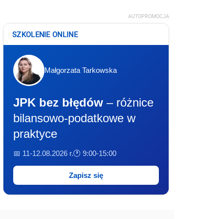
AUTOPROMOCJA
SZKOLENIE ONLINE
Małgorzata Tarkowska
JPK bez błędów
– różnice
bilansowo-podatkowe w
praktyce
📅 11-12.08.2026 r.
🕐 9:00-15:00
Zapisz się