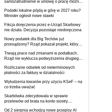
samozatrudnienie w umowę o pracę można
prowadzeniem działalności gospodarczej
wystawić faktury korygujące? Rozwiązanie
Podatki lokalne pójdą w górę w 2027 roku?
umowy cywilnoprawnej jedynym
Minister ogłosił nowe stawki
racjonalnym wyjściem
Fikcja doręczenia przez e-Urząd Skarbowy
nie działa. Decyzja pozostaje niedoręczona
Nowy podatek dla Big Techów już
przesądzony? Rząd pokazał projekt, który
może zmienić zasady gry w Polsce
Trwają prace nad zmianami w podatkach.
Rząd nie wyklucza podwyższenia drugiego
progu PIT
Rozliczanie odsetek od nieterminowych
płatności za faktury w działalności
Wyłudzenia towarów przy użyciu KSeF – na
co trzeba uważać
Skarbówka zdecydowała w sprawie
przelewów od brata na konto siostry.
Pieniądze z emerytury mamy wyglądały jak
Od 2 sierpnia wchodzą nowe przepisy AI
darowizna, ale podatku jednak nie będzie