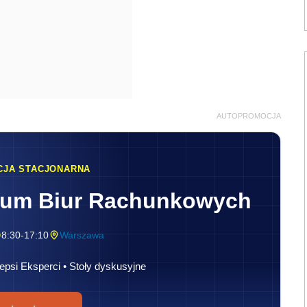
AUTOPROMOCJA
CJA STACJONARNA
rum Biur Rachunkowych
8:30-17:10
Warszawa
epsi Eksperci • Stoły dyskusyjne