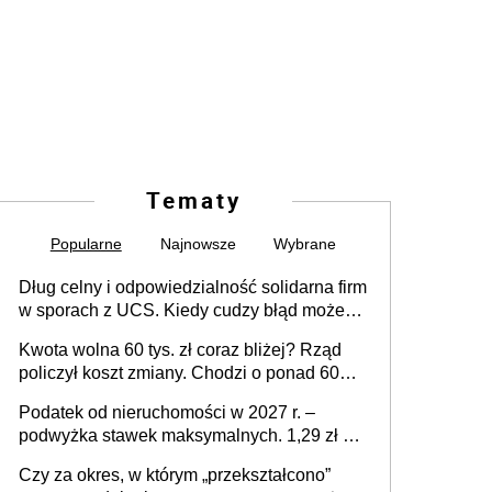
Tematy
Popularne
Najnowsze
Wybrane
Dług celny i odpowiedzialność solidarna firm
w sporach z UCS. Kiedy cudzy błąd może
stać się Twoim problemem
Kwota wolna 60 tys. zł coraz bliżej? Rząd
policzył koszt zmiany. Chodzi o ponad 60
mld zł
Podatek od nieruchomości w 2027 r. –
podwyżka stawek maksymalnych. 1,29 zł za
1 m2 mieszkania, 36,49 zł za 1 m2
Czy za okres, w którym „przekształcono”
budynków i lokali związanych z