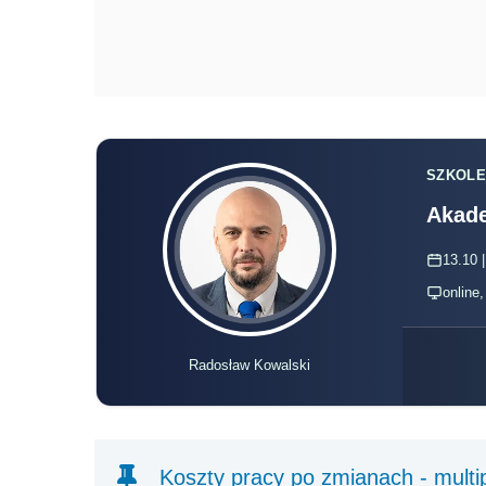
SZKOLE
Akade
13.10 |
online
Radosław Kowalski
Koszty pracy po zmianach - multip