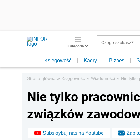
Kategorie
Księgowość
Kadry
Biznes
S
»
»
»
Strona główna
Księgowość
Wiadomości
Nie tylk
Nie tylko pracowni
związków zawodowy
Subskrybuj nas na Youtube
Zapisz