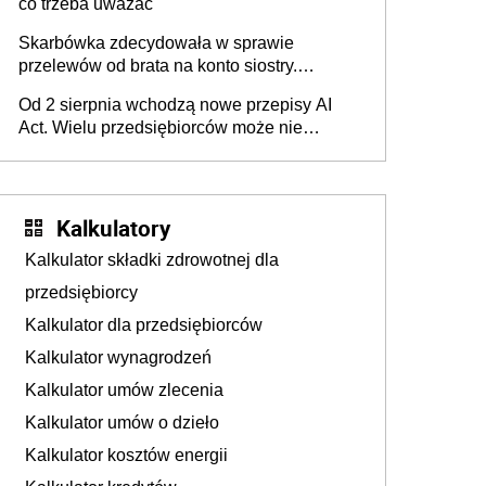
co trzeba uważać
Skarbówka zdecydowała w sprawie
przelewów od brata na konto siostry.
Pieniądze z emerytury mamy wyglądały jak
Od 2 sierpnia wchodzą nowe przepisy AI
darowizna, ale podatku jednak nie będzie
Act. Wielu przedsiębiorców może nie
wiedzieć, że dotyczą także ich
Kalkulatory
Kalkulator składki zdrowotnej dla
przedsiębiorcy
Kalkulator dla przedsiębiorców
Kalkulator wynagrodzeń
Kalkulator umów zlecenia
Kalkulator umów o dzieło
Kalkulator kosztów energii