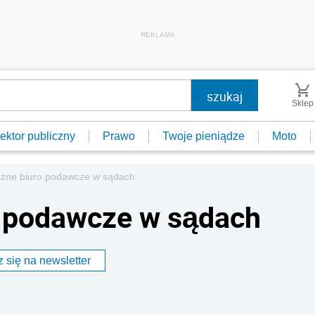
REKLAMA
Sklep
ektor publiczny
Prawo
Twoje pieniądze
Moto
iczne biuro podawcze w sądach
o podawcze w sądach
 się na newsletter