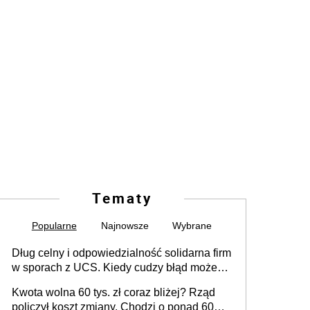
Tematy
Popularne
Najnowsze
Wybrane
Dług celny i odpowiedzialność solidarna firm
w sporach z UCS. Kiedy cudzy błąd może
stać się Twoim problemem
Kwota wolna 60 tys. zł coraz bliżej? Rząd
policzył koszt zmiany. Chodzi o ponad 60