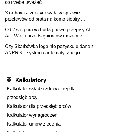
co trzeba uważać
Skarbówka zdecydowała w sprawie
przelewów od brata na konto siostry.
Pieniądze z emerytury mamy wyglądały jak
Od 2 sierpnia wchodzą nowe przepisy AI
darowizna, ale podatku jednak nie będzie
Act. Wielu przedsiębiorców może nie
wiedzieć, że dotyczą także ich
Czy Skarbówka legalnie pozyskuje dane z
ANPRS – systemu automatycznego
rozpoznawania tablic rejestracyjnych
pojazdów z kamer drogowych?
Kalkulatory
Kalkulator składki zdrowotnej dla
przedsiębiorcy
Kalkulator dla przedsiębiorców
Kalkulator wynagrodzeń
Kalkulator umów zlecenia