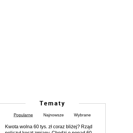
Tematy
Popularne
Najnowsze
Wybrane
Kwota wolna 60 tys. zł coraz bliżej? Rząd
policzył koszt zmiany. Chodzi o ponad 60