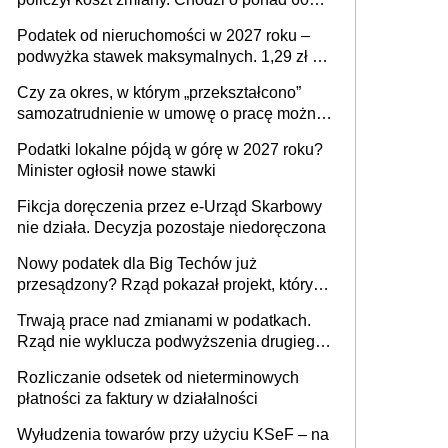
mld zł
Podatek od nieruchomości w 2027 roku –
podwyżka stawek maksymalnych. 1,29 zł za
1 m2 mieszkania, 36,49 zł za 1 m2
Czy za okres, w którym „przekształcono”
budynków i lokali związanych z
samozatrudnienie w umowę o pracę można
prowadzeniem działalności gospodarczej
wystawić faktury korygujące? Rozwiązanie
Podatki lokalne pójdą w górę w 2027 roku?
umowy cywilnoprawnej jedynym
Minister ogłosił nowe stawki
racjonalnym wyjściem
Fikcja doręczenia przez e-Urząd Skarbowy
nie działa. Decyzja pozostaje niedoręczona
Nowy podatek dla Big Techów już
przesądzony? Rząd pokazał projekt, który
może zmienić zasady gry w Polsce
Trwają prace nad zmianami w podatkach.
Rząd nie wyklucza podwyższenia drugiego
progu PIT
Rozliczanie odsetek od nieterminowych
płatności za faktury w działalności
Wyłudzenia towarów przy użyciu KSeF – na