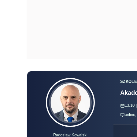
SZKOLE
Akade
13.10 |
online
Radosław Kowalski