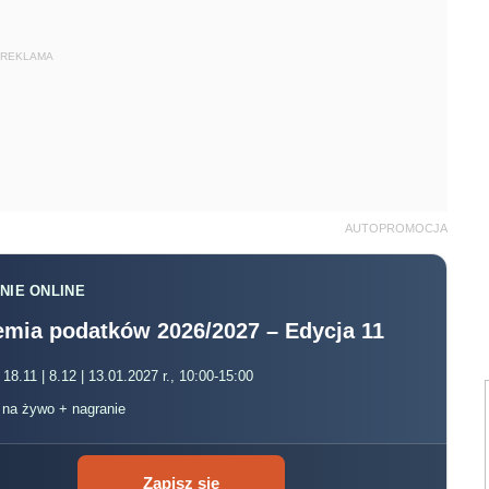
REKLAMA
AUTOPROMOCJA
NIE ONLINE
mia podatków 2026/2027 – Edycja 11
 18.11 | 8.12 | 13.01.2027 r., 10:00-15:00
, na żywo + nagranie
Zapisz się