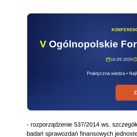
KONFEREN
V
Ogólnopolskie Fo
16.09.2026
Praktyczna wiedza • Najl
Z
- rozporządzenie 537/2014 ws. szczeg
badań sprawozdań finansowych jednostek