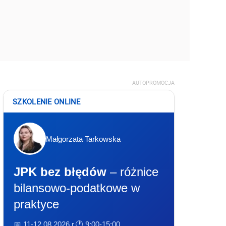
AUTOPROMOCJA
SZKOLENIE ONLINE
Małgorzata Tarkowska
JPK bez błędów
– różnice
bilansowo-podatkowe w
praktyce
📅 11-12.08.2026 r.
🕐 9:00-15:00