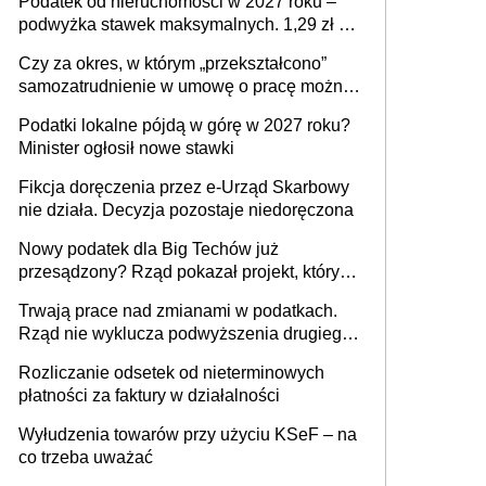
Podatek od nieruchomości w 2027 roku –
podwyżka stawek maksymalnych. 1,29 zł za
1 m2 mieszkania, 36,49 zł za 1 m2
Czy za okres, w którym „przekształcono”
budynków i lokali związanych z
samozatrudnienie w umowę o pracę można
prowadzeniem działalności gospodarczej
wystawić faktury korygujące? Rozwiązanie
Podatki lokalne pójdą w górę w 2027 roku?
umowy cywilnoprawnej jedynym
Minister ogłosił nowe stawki
racjonalnym wyjściem
Fikcja doręczenia przez e-Urząd Skarbowy
nie działa. Decyzja pozostaje niedoręczona
Nowy podatek dla Big Techów już
przesądzony? Rząd pokazał projekt, który
może zmienić zasady gry w Polsce
Trwają prace nad zmianami w podatkach.
Rząd nie wyklucza podwyższenia drugiego
progu PIT
Rozliczanie odsetek od nieterminowych
płatności za faktury w działalności
Wyłudzenia towarów przy użyciu KSeF – na
co trzeba uważać