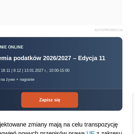
AUTOPROMOCJA
NIE ONLINE
mia podatków 2026/2027 – Edycja 11
 18.11 | 8.12 | 13.01.2027 r., 10:00-15:00
, na żywo + nagranie
Zapisz się
jektowane zmiany mają na celu transpozycję
nowień nowych przepisów prawa
UE
z zakresu