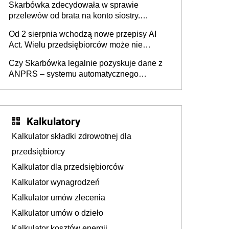
Skarbówka zdecydowała w sprawie
przelewów od brata na konto siostry.
Pieniądze z emerytury mamy wyglądały jak
Od 2 sierpnia wchodzą nowe przepisy AI
darowizna, ale podatku jednak nie będzie
Act. Wielu przedsiębiorców może nie
wiedzieć, że dotyczą także ich
Czy Skarbówka legalnie pozyskuje dane z
ANPRS – systemu automatycznego
rozpoznawania tablic rejestracyjnych
pojazdów z kamer drogowych?
Kalkulatory
Kalkulator składki zdrowotnej dla
przedsiębiorcy
Kalkulator dla przedsiębiorców
Kalkulator wynagrodzeń
Kalkulator umów zlecenia
Kalkulator umów o dzieło
Kalkulator kosztów energii