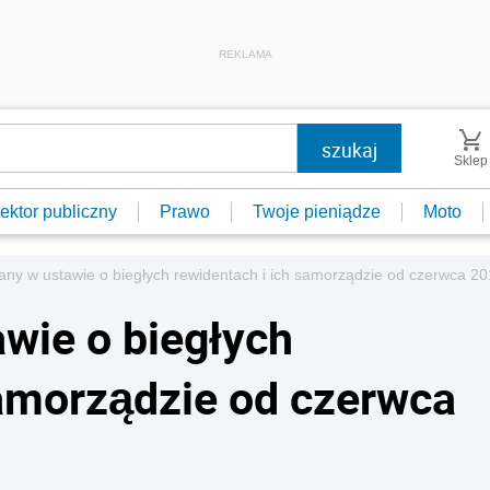
REKLAMA
Sklep
ektor publiczny
Prawo
Twoje pieniądze
Moto
ny w ustawie o biegłych rewidentach i ich samorządzie od czerwca 20
wie o biegłych
samorządzie od czerwca