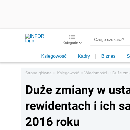
Kategorie
Księgowość
Kadry
Biznes
S
»
»
»
Strona główna
Księgowość
Wiadomości
Duże zmia
Duże zmiany w usta
rewidentach i ich 
2016 roku