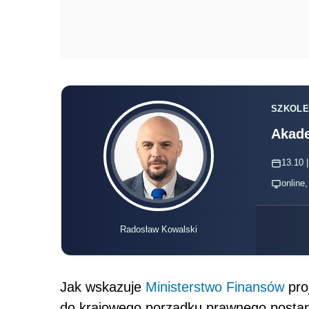
SZKOLE
Akade
13.10 |
online
Radosław Kowalski
Jak wskazuje
Ministerstwo Finansów
pro
do krajowego porządku prawnego posta