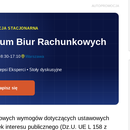
AUTOPROMOCJA
CJA STACJONARNA
rum Biur Rachunkowych
8:30-17:10
Warszawa
epsi Eksperci • Stoły dyskusyjne
apisz się
ółowych wymogów dotyczących ustawowych
 interesu publicznego (Dz.U. UE L 158 z