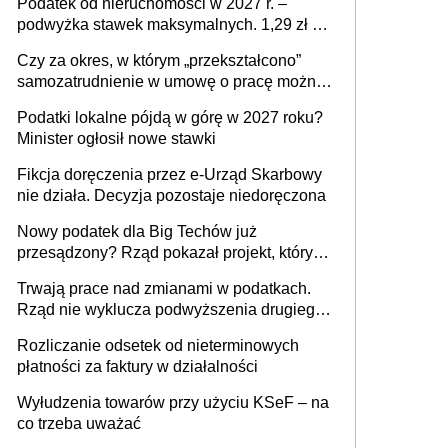
Podatek od nieruchomości w 2027 r. –
podwyżka stawek maksymalnych. 1,29 zł za
1 m2 mieszkania, 36,49 zł za 1 m2
Czy za okres, w którym „przekształcono”
budynków i lokali związanych z
samozatrudnienie w umowę o pracę można
prowadzeniem działalności gospodarczej
wystawić faktury korygujące? Rozwiązanie
Podatki lokalne pójdą w górę w 2027 roku?
umowy cywilnoprawnej jedynym
Minister ogłosił nowe stawki
racjonalnym wyjściem
Fikcja doręczenia przez e-Urząd Skarbowy
nie działa. Decyzja pozostaje niedoręczona
Nowy podatek dla Big Techów już
przesądzony? Rząd pokazał projekt, który
może zmienić zasady gry w Polsce
Trwają prace nad zmianami w podatkach.
Rząd nie wyklucza podwyższenia drugiego
progu PIT
Rozliczanie odsetek od nieterminowych
płatności za faktury w działalności
Wyłudzenia towarów przy użyciu KSeF – na
co trzeba uważać