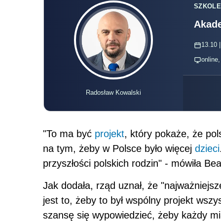
SZKOLE
Akade
13.10 |
online
Radosław Kowalski
"To ma być
projekt
, który pokaże, że po
na tym, żeby w Polsce było więcej
dzieci
przyszłości polskich rodzin" - mówiła Be
Jak dodała, rząd uznał, że "najważniej
jest to, żeby to był wspólny projekt wszy
szansę się wypowiedzieć, żeby każdy mia