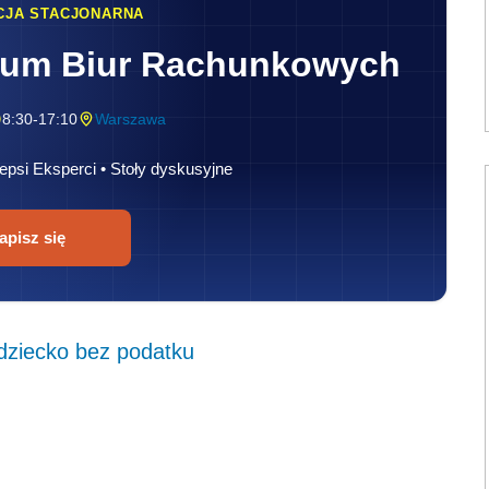
CJA STACJONARNA
rum Biur Rachunkowych
8:30-17:10
Warszawa
epsi Eksperci • Stoły dyskusyjne
apisz się
 dziecko bez podatku