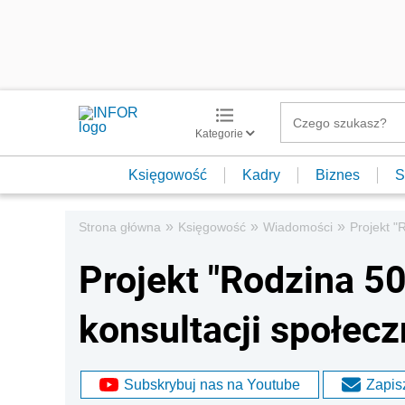
Kategorie
Księgowość
Kadry
Biznes
S
»
»
»
Strona główna
Księgowość
Wiadomości
Projekt "
Projekt "Rodzina 5
konsultacji społec
Subskrybuj nas na Youtube
Zapisz