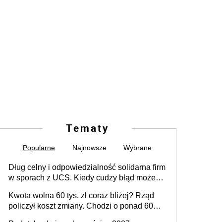
Tematy
Popularne
Najnowsze
Wybrane
Dług celny i odpowiedzialność solidarna firm
w sporach z UCS. Kiedy cudzy błąd może
stać się Twoim problemem
Kwota wolna 60 tys. zł coraz bliżej? Rząd
policzył koszt zmiany. Chodzi o ponad 60
mld zł