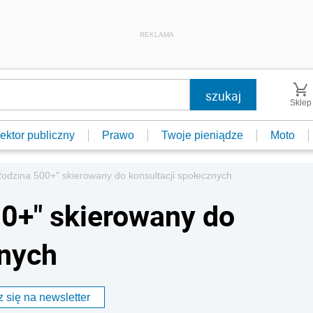
REKLAMA
Sklep
ektor publiczny
Prawo
Twoje pieniądze
Moto
Rodzina 500+" skierowany do konsultacji społecznych
00+" skierowany do
znych
 się na newsletter