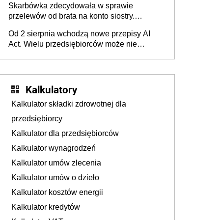
Skarbówka zdecydowała w sprawie
przelewów od brata na konto siostry.
Pieniądze z emerytury mamy wyglądały jak
Od 2 sierpnia wchodzą nowe przepisy AI
darowizna, ale podatku jednak nie będzie
Act. Wielu przedsiębiorców może nie
wiedzieć, że dotyczą także ich
Kalkulatory
Kalkulator składki zdrowotnej dla
przedsiębiorcy
Kalkulator dla przedsiębiorców
Kalkulator wynagrodzeń
Kalkulator umów zlecenia
Kalkulator umów o dzieło
Kalkulator kosztów energii
Kalkulator kredytów