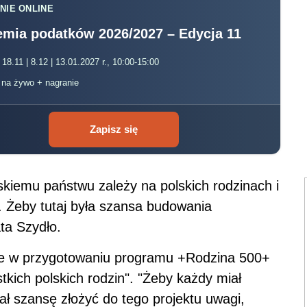
NIE ONLINE
mia podatków 2026/2027 – Edycja 11
 18.11 | 8.12 | 13.01.2027 r., 10:00-15:00
, na żywo + nagranie
Zapisz się
lskiemu państwu zależy na polskich rodzinach i
. Żeby tutaj była szansa budowania
ata Szydło.
sze w przygotowaniu programu +Rodzina 500+
stkich polskich rodzin". "Żeby każdy miał
ł szansę złożyć do tego projektu uwagi,