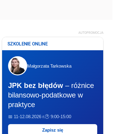
AUTOPROMOCJA
SZKOLENIE ONLINE
Małgorzata Tarkowska
JPK bez błędów
– różnice
bilansowo-podatkowe w
praktyce
📅 11-12.08.2026 r.
🕐 9:00-15:00
Zapisz się