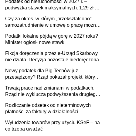
Podatek od nieruchomości w 2027 r. –
podwyżka stawek maksymalnych. 1,29 zł za
1 m2 mieszkania, 36,49 zł za 1 m2
Czy za okres, w którym „przekształcono”
budynków i lokali związanych z
samozatrudnienie w umowę o pracę można
prowadzeniem działalności gospodarczej
wystawić faktury korygujące? Rozwiązanie
Podatki lokalne pójdą w górę w 2027 roku?
umowy cywilnoprawnej jedynym
Minister ogłosił nowe stawki
racjonalnym wyjściem
Fikcja doręczenia przez e-Urząd Skarbowy
nie działa. Decyzja pozostaje niedoręczona
Nowy podatek dla Big Techów już
przesądzony? Rząd pokazał projekt, który
może zmienić zasady gry w Polsce
Trwają prace nad zmianami w podatkach.
Rząd nie wyklucza podwyższenia drugiego
progu PIT
Rozliczanie odsetek od nieterminowych
płatności za faktury w działalności
Wyłudzenia towarów przy użyciu KSeF – na
co trzeba uważać