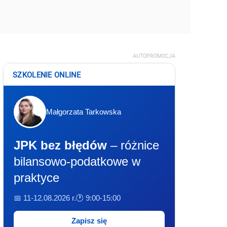
AUTOPROMOCJA
SZKOLENIE ONLINE
Małgorzata Tarkowska
JPK bez błędów
– różnice
bilansowo-podatkowe w
praktyce
📅 11-12.08.2026 r.
🕐 9:00-15:00
Zapisz się