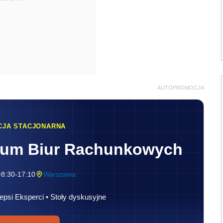
AUTOPROMOCJA
CJA STACJONARNA
rum Biur Rachunkowych
8:30-17:10
Warszawa
epsi Eksperci • Stoły dyskusyjne