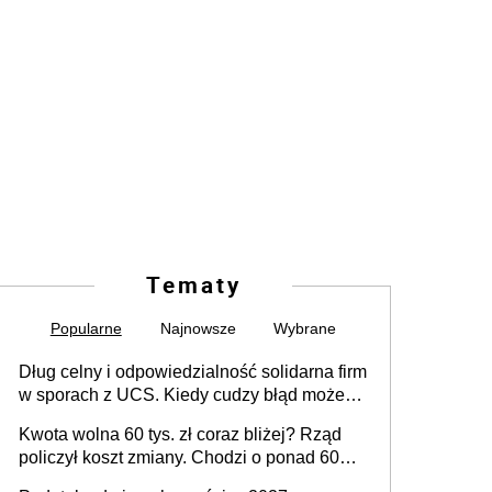
Tematy
Popularne
Najnowsze
Wybrane
Dług celny i odpowiedzialność solidarna firm
w sporach z UCS. Kiedy cudzy błąd może
stać się Twoim problemem
Kwota wolna 60 tys. zł coraz bliżej? Rząd
policzył koszt zmiany. Chodzi o ponad 60
mld zł