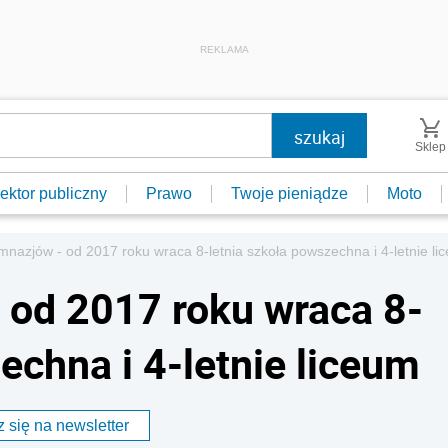
REKLAMA
Sklep
ektor publiczny
Prawo
Twoje pieniądze
Moto
mnazjów - od 2017 roku wraca 8-letnia szkoła powszechna i 4-letnie li
 od 2017 roku wraca 8-
echna i 4-letnie liceum
 się na newsletter