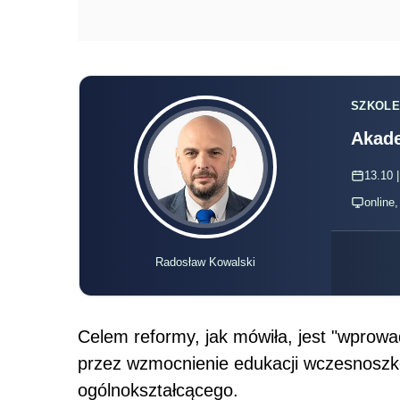
SZKOLE
Akade
13.10 |
online
Radosław Kowalski
Celem reformy, jak mówiła, jest "wprowa
przez wzmocnienie edukacji wczesnoszkol
ogólnokształcącego.