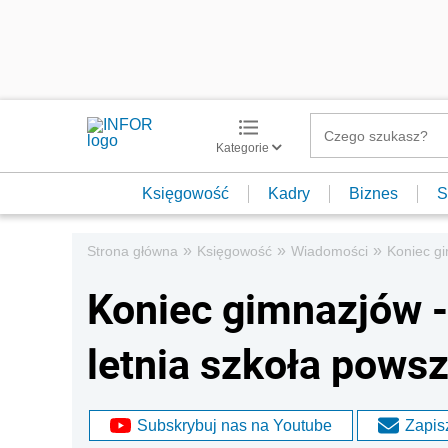
Kategorie
Księgowość
Kadry
Biznes
S
»
»
»
Strona główna
Księgowość
Wiadomości
Koniec gi
Koniec gimnazjów -
letnia szkoła powsz
Subskrybuj nas na Youtube
Zapisz