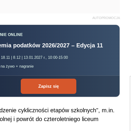
AUTOPROMOCJA
NIE ONLINE
mia podatków 2026/2027 – Edycja 11
 18.11 | 8.12 | 13.01.2027 r., 10:00-15:00
, na żywo + nagranie
Zapisz się
dzenie cykliczności etapów szkolnych", m.in.
nej i powrót do czteroletniego liceum