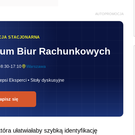
AUTOPROMOCJA
CJA STACJONARNA
rum Biur Rachunkowych
8:30-17:10
Warszawa
epsi Eksperci • Stoły dyskusyjne
apisz się
óra ułatwiałaby szybką identyfikację