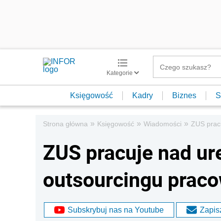
Kategorie
Księgowość
Kadry
Biznes
S
»
»
»
Strona główna
Księgowość
Wiadomości
ZUS prac
ZUS pracuje nad u
outsourcingu prac
Subskrybuj nas na Youtube
Zapisz