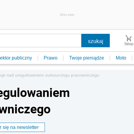
REKLAMA
Sklep
ektor publiczny
Prawo
Twoje pieniądze
Moto
uje nad uregulowaniem outsourcingu pracowniczego
regulowaniem
owniczego
 się na newsletter