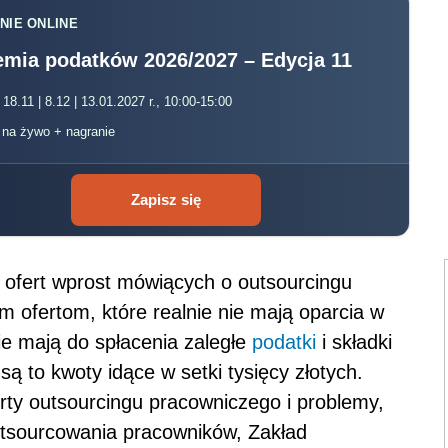
NIE ONLINE
mia podatków 2026/2027 – Edycja 11
 18.11 | 8.12 | 13.01.2027 r., 10:00-15:00
, na żywo + nagranie
Zapisz się
le ofert wprost mówiących o outsourcingu
m ofertom, które realnie nie mają oparcia w
ie mają do spłacenia zaległe
podatki
i składki
 są to kwoty idące w setki tysięcy złotych.
rty outsourcingu pracowniczego i problemy,
utsourcowania pracowników, Zakład