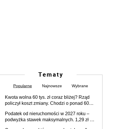
Tematy
Popularne
Najnowsze
Wybrane
Kwota wolna 60 tys. zł coraz bliżej? Rząd
policzył koszt zmiany. Chodzi o ponad 60
mld zł
Podatek od nieruchomości w 2027 roku –
podwyżka stawek maksymalnych. 1,29 zł za
1 m2 mieszkania, 36,49 zł za 1 m2