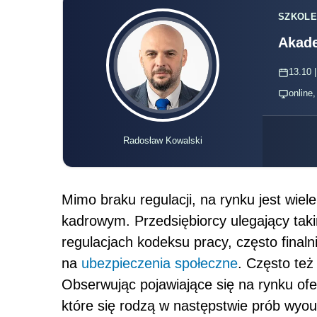
SZKOLE
Akade
13.10 |
online
Radosław Kowalski
Mimo braku regulacji, na rynku jest wie
kadrowym. Przedsiębiorcy ulegający taki
regulacjach kodeksu pracy, często finaln
na
ubezpieczenia społeczne
. Często też
Obserwując pojawiające się na rynku ofe
które się rodzą w następstwie prób wyo