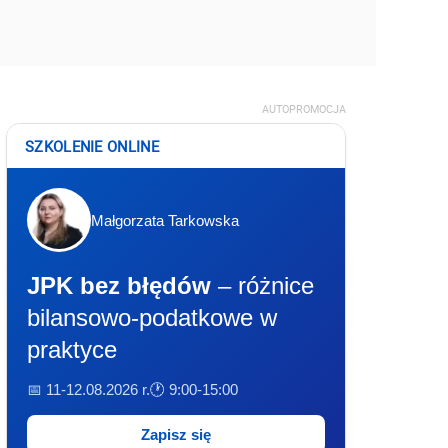
AUTOPROMOCJA
SZKOLENIE ONLINE
Małgorzata Tarkowska
JPK bez błędów
– różnice
bilansowo-podatkowe w
praktyce
📅 11-12.08.2026 r.
🕐 9:00-15:00
Zapisz się