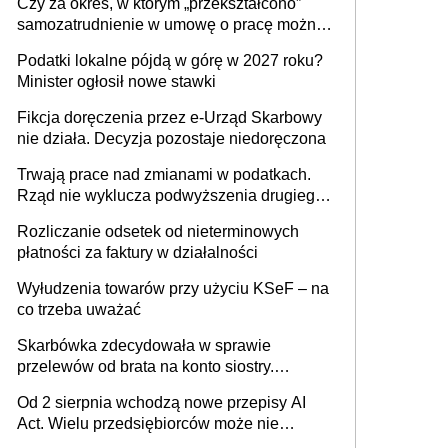
Czy za okres, w którym „przekształcono”
budynków i lokali związanych z
samozatrudnienie w umowę o pracę można
prowadzeniem działalności gospodarczej
wystawić faktury korygujące? Rozwiązanie
Podatki lokalne pójdą w górę w 2027 roku?
umowy cywilnoprawnej jedynym
Minister ogłosił nowe stawki
racjonalnym wyjściem
Fikcja doręczenia przez e-Urząd Skarbowy
nie działa. Decyzja pozostaje niedoręczona
Trwają prace nad zmianami w podatkach.
Rząd nie wyklucza podwyższenia drugiego
progu PIT
Rozliczanie odsetek od nieterminowych
płatności za faktury w działalności
Wyłudzenia towarów przy użyciu KSeF – na
co trzeba uważać
Skarbówka zdecydowała w sprawie
przelewów od brata na konto siostry.
Pieniądze z emerytury mamy wyglądały jak
Od 2 sierpnia wchodzą nowe przepisy AI
darowizna, ale podatku jednak nie będzie
Act. Wielu przedsiębiorców może nie
wiedzieć, że dotyczą także ich