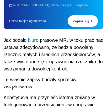
26.08.2026 r., 9:00-13:00
online, na żywo + nagranie
Liczba miejsc ograniczona
Zapisz się
Jak podało
biuro
prasowe MR, w toku prac nad
ustawą zdecydowano, że będzie powołany
rzecznik małych i średnich przedsiębiorców, a
także wycofano się z uprawnienia rzecznika do
wstrzymania dowolnej kontroli.
Te właśnie zapisy budziły sprzeciw
związkowców.
Konstytucja ma przynieść istotną zmianę w
funkcjonowaniu przedsiębiorców i poprawić