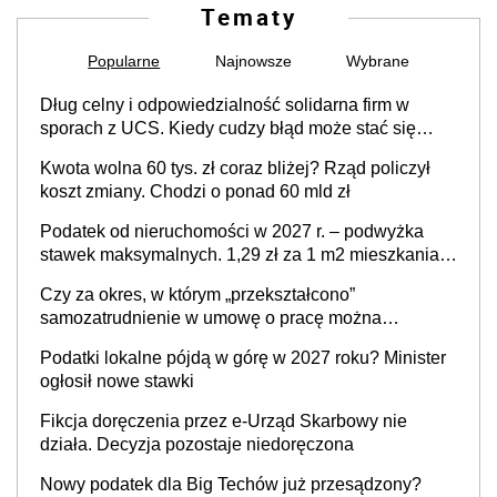
Tematy
Popularne
Najnowsze
Wybrane
Dług celny i odpowiedzialność solidarna firm w
sporach z UCS. Kiedy cudzy błąd może stać się
Twoim problemem
Kwota wolna 60 tys. zł coraz bliżej? Rząd policzył
koszt zmiany. Chodzi o ponad 60 mld zł
Podatek od nieruchomości w 2027 r. – podwyżka
stawek maksymalnych. 1,29 zł za 1 m2 mieszkania,
36,49 zł za 1 m2 budynków i lokali związanych z
Czy za okres, w którym „przekształcono”
prowadzeniem działalności gospodarczej
samozatrudnienie w umowę o pracę można
wystawić faktury korygujące? Rozwiązanie umowy
Podatki lokalne pójdą w górę w 2027 roku? Minister
cywilnoprawnej jedynym racjonalnym wyjściem
ogłosił nowe stawki
Fikcja doręczenia przez e-Urząd Skarbowy nie
działa. Decyzja pozostaje niedoręczona
Nowy podatek dla Big Techów już przesądzony?