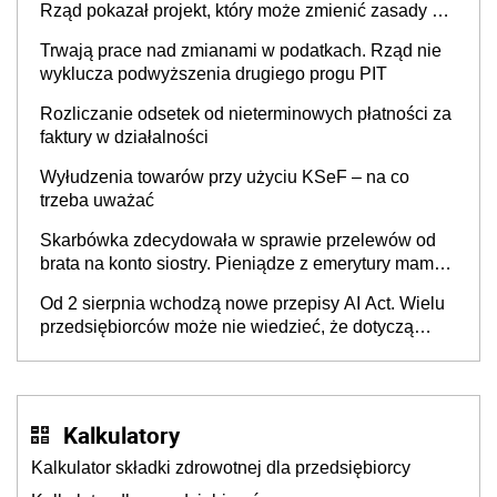
Rząd pokazał projekt, który może zmienić zasady gry
w Polsce
Trwają prace nad zmianami w podatkach. Rząd nie
wyklucza podwyższenia drugiego progu PIT
Rozliczanie odsetek od nieterminowych płatności za
faktury w działalności
Wyłudzenia towarów przy użyciu KSeF – na co
trzeba uważać
Skarbówka zdecydowała w sprawie przelewów od
brata na konto siostry. Pieniądze z emerytury mamy
wyglądały jak darowizna, ale podatku jednak nie
Od 2 sierpnia wchodzą nowe przepisy AI Act. Wielu
będzie
przedsiębiorców może nie wiedzieć, że dotyczą
także ich
Kalkulatory
Kalkulator składki zdrowotnej dla przedsiębiorcy