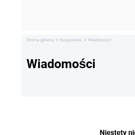
»
»
Strona główna
Księgowość
Wiadomości
Wiadomości
Niestety ni