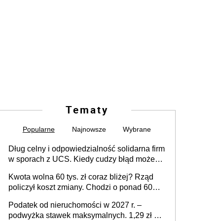
Tematy
Popularne
Najnowsze
Wybrane
Dług celny i odpowiedzialność solidarna firm
w sporach z UCS. Kiedy cudzy błąd może
stać się Twoim problemem
Kwota wolna 60 tys. zł coraz bliżej? Rząd
policzył koszt zmiany. Chodzi o ponad 60
mld zł
Podatek od nieruchomości w 2027 r. –
podwyżka stawek maksymalnych. 1,29 zł za