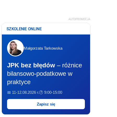
AUTOPROMOCJA
SZKOLENIE ONLINE
Małgorzata Tarkowska
JPK bez błędów
– różnice
bilansowo-podatkowe w
praktyce
📅 11-12.08.2026 r.
🕐 9:00-15:00
Zapisz się