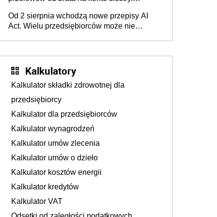
Pieniądze z emerytury mamy wyglądały jak
Od 2 sierpnia wchodzą nowe przepisy AI
darowizna, ale podatku jednak nie będzie
Act. Wielu przedsiębiorców może nie
wiedzieć, że dotyczą także ich
Kalkulatory
Kalkulator składki zdrowotnej dla
przedsiębiorcy
Kalkulator dla przedsiębiorców
Kalkulator wynagrodzeń
Kalkulator umów zlecenia
Kalkulator umów o dzieło
Kalkulator kosztów energii
Kalkulator kredytów
Kalkulator VAT
Odsetki od zaległości podatkowych