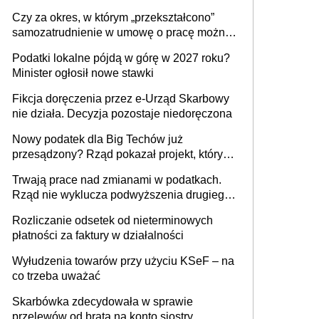
1 m2 mieszkania, 36,49 zł za 1 m2
Czy za okres, w którym „przekształcono”
budynków i lokali związanych z
samozatrudnienie w umowę o pracę można
prowadzeniem działalności gospodarczej
wystawić faktury korygujące? Rozwiązanie
Podatki lokalne pójdą w górę w 2027 roku?
umowy cywilnoprawnej jedynym
Minister ogłosił nowe stawki
racjonalnym wyjściem
Fikcja doręczenia przez e-Urząd Skarbowy
nie działa. Decyzja pozostaje niedoręczona
Nowy podatek dla Big Techów już
przesądzony? Rząd pokazał projekt, który
może zmienić zasady gry w Polsce
Trwają prace nad zmianami w podatkach.
Rząd nie wyklucza podwyższenia drugiego
progu PIT
Rozliczanie odsetek od nieterminowych
płatności za faktury w działalności
Wyłudzenia towarów przy użyciu KSeF – na
co trzeba uważać
Skarbówka zdecydowała w sprawie
przelewów od brata na konto siostry.