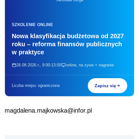
SZKOLENIE ONLINE
Nowa klasyfikacja budżetowa od 2027
roku – reforma finansów publicznych
w praktyce
26.08.2026 r., 9:00-13:00
online, na żywo + nagranie
Liczba miejsc ograniczona
Zapisz się
magdalena.majkowska@infor.pl