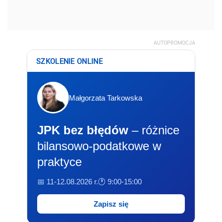
AUTOPROMOCJA
SZKOLENIE ONLINE
Małgorzata Tarkowska
JPK bez błędów
– różnice
bilansowo-podatkowe w
praktyce
📅 11-12.08.2026 r.
🕐 9:00-15:00
Zapisz się