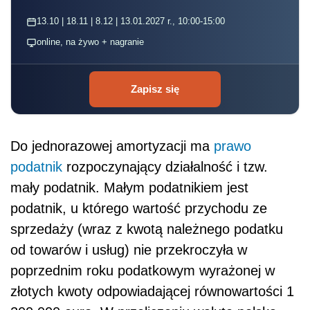
13.10 | 18.11 | 8.12 | 13.01.2027 r., 10:00-15:00
online, na żywo + nagranie
Zapisz się
Do jednorazowej amortyzacji ma
prawo
podatnik
rozpoczynający działalność i tzw.
mały podatnik. Małym podatnikiem jest
podatnik, u którego wartość przychodu ze
sprzedaży (wraz z kwotą należnego podatku
od towarów i usług) nie przekroczyła w
poprzednim roku podatkowym wyrażonej w
złotych kwoty odpowiadającej równowartości 1