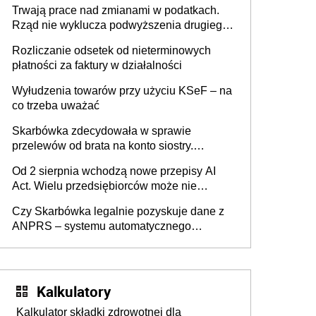
Trwają prace nad zmianami w podatkach.
Rząd nie wyklucza podwyższenia drugiego
progu PIT
Rozliczanie odsetek od nieterminowych
płatności za faktury w działalności
Wyłudzenia towarów przy użyciu KSeF – na
co trzeba uważać
Skarbówka zdecydowała w sprawie
przelewów od brata na konto siostry.
Pieniądze z emerytury mamy wyglądały jak
Od 2 sierpnia wchodzą nowe przepisy AI
darowizna, ale podatku jednak nie będzie
Act. Wielu przedsiębiorców może nie
wiedzieć, że dotyczą także ich
Czy Skarbówka legalnie pozyskuje dane z
ANPRS – systemu automatycznego
rozpoznawania tablic rejestracyjnych
pojazdów z kamer drogowych?
Kalkulatory
Kalkulator składki zdrowotnej dla