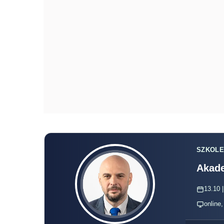
SZKOLE
Akade
13.10 |
online