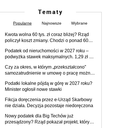
Tematy
Popularne
Najnowsze
Wybrane
Kwota wolna 60 tys. zł coraz bliżej? Rząd
policzył koszt zmiany. Chodzi o ponad 60
mld zł
Podatek od nieruchomości w 2027 roku –
podwyżka stawek maksymalnych. 1,29 zł za
1 m2 mieszkania, 36,49 zł za 1 m2
Czy za okres, w którym „przekształcono”
budynków i lokali związanych z
samozatrudnienie w umowę o pracę można
prowadzeniem działalności gospodarczej
wystawić faktury korygujące? Rozwiązanie
Podatki lokalne pójdą w górę w 2027 roku?
umowy cywilnoprawnej jedynym
Minister ogłosił nowe stawki
racjonalnym wyjściem
Fikcja doręczenia przez e-Urząd Skarbowy
nie działa. Decyzja pozostaje niedoręczona
Nowy podatek dla Big Techów już
przesądzony? Rząd pokazał projekt, który
może zmienić zasady gry w Polsce