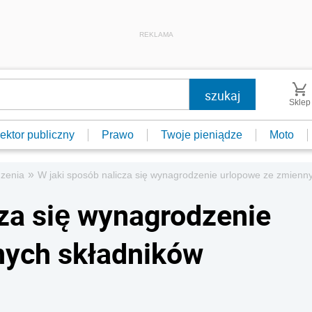
REKLAMA
Sklep
ektor publiczny
Prawo
Twoje pieniądze
Moto
»
zenia
W jaki sposób nalicza się wynagrodzenie urlopowe ze zmienn
cza się wynagrodzenie
nych składników