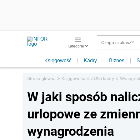
Kategorie
Księgowość
Kadry
Biznes
S
»
»
»
Strona główna
Księgowość
ZUS i kadry
Wynagrod
W jaki sposób nali
urlopowe ze zmien
wynagrodzenia