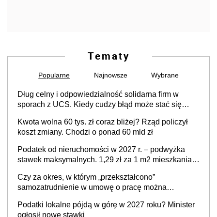
Tematy
Popularne
Najnowsze
Wybrane
Dług celny i odpowiedzialność solidarna firm w
sporach z UCS. Kiedy cudzy błąd może stać się
Twoim problemem
Kwota wolna 60 tys. zł coraz bliżej? Rząd policzył
koszt zmiany. Chodzi o ponad 60 mld zł
Podatek od nieruchomości w 2027 r. – podwyżka
stawek maksymalnych. 1,29 zł za 1 m2 mieszkania,
36,49 zł za 1 m2 budynków i lokali związanych z
Czy za okres, w którym „przekształcono”
prowadzeniem działalności gospodarczej
samozatrudnienie w umowę o pracę można
wystawić faktury korygujące? Rozwiązanie umowy
Podatki lokalne pójdą w górę w 2027 roku? Minister
cywilnoprawnej jedynym racjonalnym wyjściem
ogłosił nowe stawki