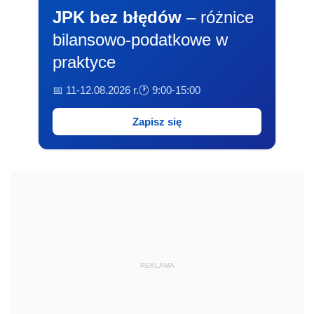
JPK bez błędów
– różnice
bilansowo-podatkowe w
praktyce
📅 11-12.08.2026 r.
🕐 9:00-15:00
Zapisz się
REKLAMA