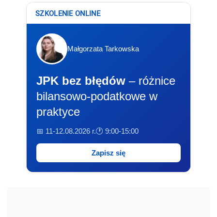
SZKOLENIE ONLINE
Małgorzata Tarkowska
JPK bez błędów
– różnice
bilansowo-podatkowe w
praktyce
📅 11-12.08.2026 r.
🕐 9:00-15:00
Zapisz się