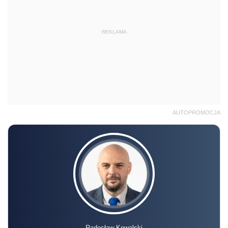
REKLAMA
AUTOPROMOCJA
Radosław Kowalski