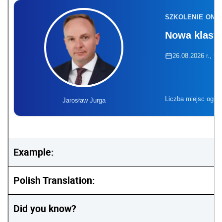
SZKOLENIE ONL
Nowa klasyf
26.08.2026 r., 9:
Liczba miejsc ogra
Jarosław Jurga
Example:
Polish Translation:
Did you know?