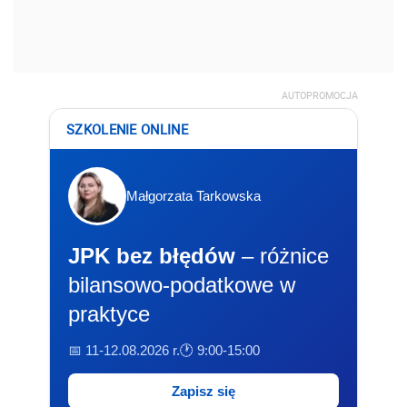
AUTOPROMOCJA
SZKOLENIE ONLINE
Małgorzata Tarkowska
JPK bez błędów
– różnice
bilansowo-podatkowe w
praktyce
📅 11-12.08.2026 r.
🕐 9:00-15:00
Zapisz się