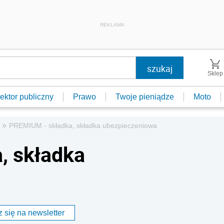
REKLAMA
Sklep
ektor publiczny
Prawo
Twoje pieniądze
Moto
»
PREMIUM - składka, składka ubezpieczeniowa
, składka
 się na newsletter