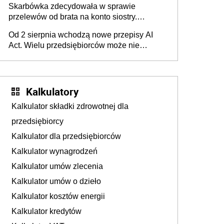
Skarbówka zdecydowała w sprawie
przelewów od brata na konto siostry.
Pieniądze z emerytury mamy wyglądały jak
Od 2 sierpnia wchodzą nowe przepisy AI
darowizna, ale podatku jednak nie będzie
Act. Wielu przedsiębiorców może nie
wiedzieć, że dotyczą także ich
Kalkulatory
Kalkulator składki zdrowotnej dla
przedsiębiorcy
Kalkulator dla przedsiębiorców
Kalkulator wynagrodzeń
Kalkulator umów zlecenia
Kalkulator umów o dzieło
Kalkulator kosztów energii
Kalkulator kredytów