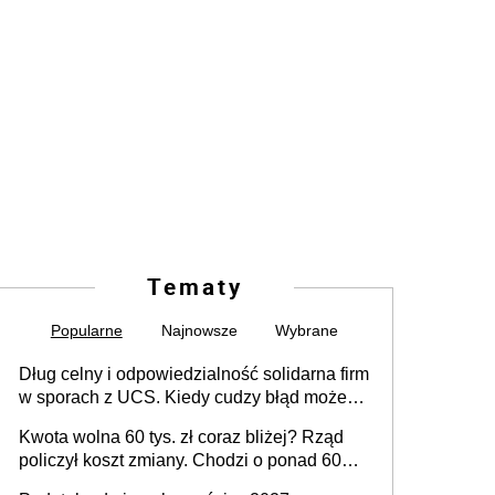
Tematy
Popularne
Najnowsze
Wybrane
Dług celny i odpowiedzialność solidarna firm
w sporach z UCS. Kiedy cudzy błąd może
stać się Twoim problemem
Kwota wolna 60 tys. zł coraz bliżej? Rząd
policzył koszt zmiany. Chodzi o ponad 60
mld zł