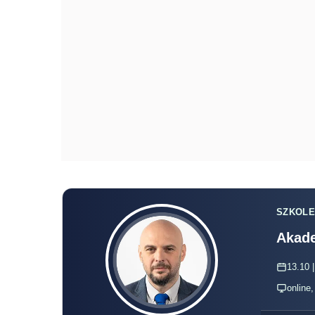
SZKOLE
Akade
13.10 |
online