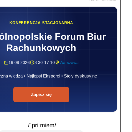
KONFERENCJA STACJONARNA
lnopolskie Forum Biur
Rachunkowych
16.09.2026
8:30-17:10
Warszawa
zna wiedza • Najlepsi Eksperci • Stoły dyskusyjne
Zapisz się
/ˈpriːmiəm/