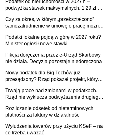
Podatek od nieruchomości w 2027 r. –
podwyżka stawek maksymalnych. 1,29 zł za
1 m2 mieszkania, 36,49 zł za 1 m2
Czy za okres, w którym „przekształcono”
budynków i lokali związanych z
samozatrudnienie w umowę o pracę można
prowadzeniem działalności gospodarczej
wystawić faktury korygujące? Rozwiązanie
Podatki lokalne pójdą w górę w 2027 roku?
umowy cywilnoprawnej jedynym
Minister ogłosił nowe stawki
racjonalnym wyjściem
Fikcja doręczenia przez e-Urząd Skarbowy
nie działa. Decyzja pozostaje niedoręczona
Nowy podatek dla Big Techów już
przesądzony? Rząd pokazał projekt, który
może zmienić zasady gry w Polsce
Trwają prace nad zmianami w podatkach.
Rząd nie wyklucza podwyższenia drugiego
progu PIT
Rozliczanie odsetek od nieterminowych
płatności za faktury w działalności
Wyłudzenia towarów przy użyciu KSeF – na
co trzeba uważać