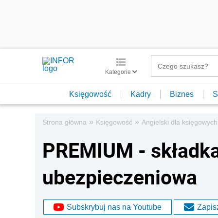
Kategorie
Księgowość
Kadry
Biznes
S
»
»
Strona główna
Księgowość
Angielski dla księgowych
PREMIUM - składka
ubezpieczeniowa
Subskrybuj nas na Youtube
Zapisz