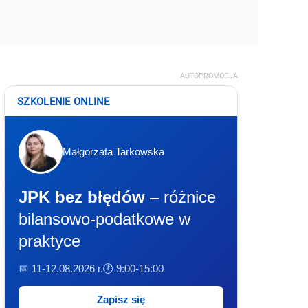
AUTOPROMOCJA
SZKOLENIE ONLINE
Małgorzata Tarkowska
JPK bez błędów
– różnice
bilansowo-podatkowe w
praktyce
📅 11-12.08.2026 r.
🕐 9:00-15:00
Zapisz się