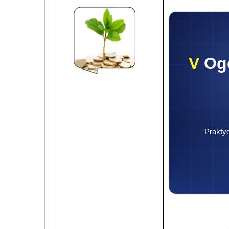
V
Ogó
Praktyc