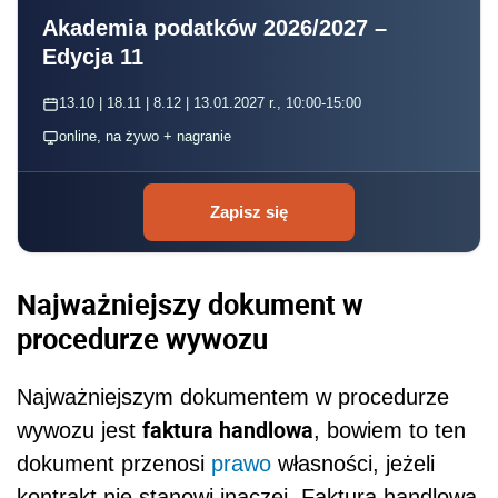
Akademia podatków 2026/2027 –
Edycja 11
13.10 | 18.11 | 8.12 | 13.01.2027 r., 10:00-15:00
online, na żywo + nagranie
Zapisz się
Najważniejszy dokument w
procedurze wywozu
Najważniejszym dokumentem w procedurze
faktura handlowa
wywozu jest
, bowiem to ten
dokument przenosi
prawo
własności, jeżeli
kontrakt nie stanowi inaczej. Faktura handlowa