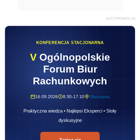
AUTOPROMOCJA
KONFERENCJA STACJONARNA
V
Ogólnopolskie
Forum Biur
Rachunkowych
16.09.2026
8:30-17:10
Warszawa
Praktyczna wiedza • Najlepsi Eksperci • Stoły
dyskusyjne
Zapisz się