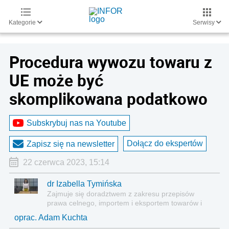
Kategorie
Serwisy
Procedura wywozu towaru z
UE może być
skomplikowana podatkowo
Subskrybuj nas na Youtube
Dołącz do ekspertów
Zapisz się na newsletter
22 czerwca 2023, 15:14
dr Izabella Tymińska
Zajmuje się doradztwem z zakresu przepisów
prawa celnego, importem i eksportem towarów i
usług, analizą finansowo-ekonomiczną kontraktów
oprac. Adam Kuchta
międzynarodowych.