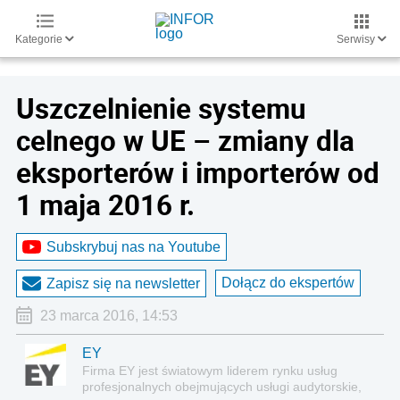
Kategorie
Serwisy
Uszczelnienie systemu
celnego w UE – zmiany dla
eksporterów i importerów od
1 maja 2016 r.
Subskrybuj nas na Youtube
Dołącz do ekspertów
Zapisz się na newsletter
23 marca 2016, 14:53
EY
Firma EY jest światowym liderem rynku usług
profesjonalnych obejmujących usługi audytorskie,