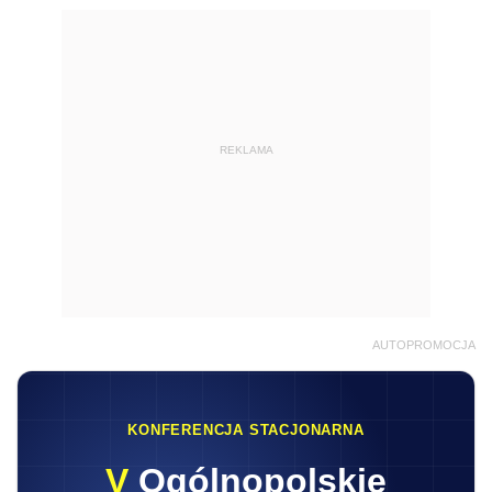
REKLAMA
AUTOPROMOCJA
KONFERENCJA STACJONARNA
V
Ogólnopolskie