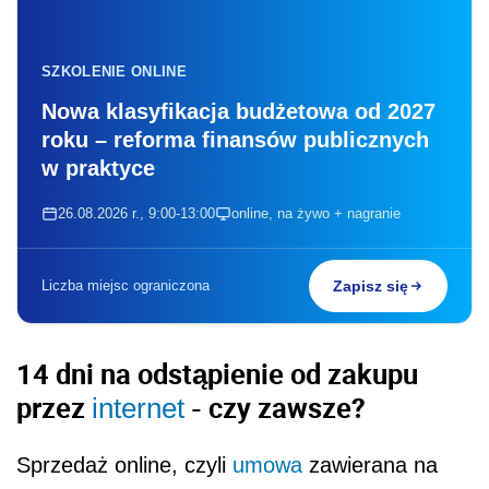
SZKOLENIE ONLINE
Nowa klasyfikacja budżetowa od 2027
roku – reforma finansów publicznych
w praktyce
26.08.2026 r., 9:00-13:00
online, na żywo + nagranie
Liczba miejsc ograniczona
Zapisz się
14 dni na odstąpienie od zakupu
przez
- czy zawsze?
internet
Sprzedaż online, czyli
umowa
zawierana na