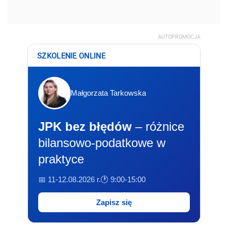
AUTOPROMOCJA
SZKOLENIE ONLINE
Małgorzata Tarkowska
JPK bez błędów
– różnice
bilansowo-podatkowe w
praktyce
📅 11-12.08.2026 r.
🕐 9:00-15:00
Zapisz się