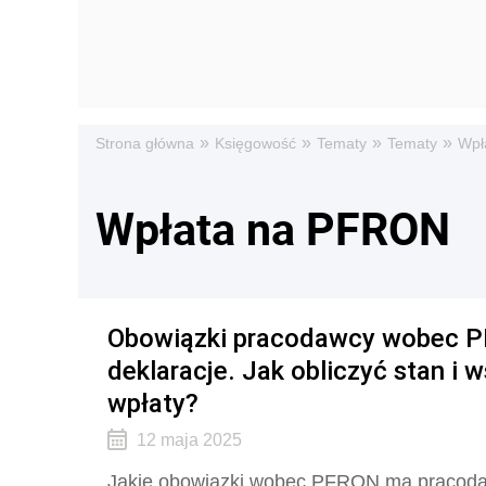
»
»
»
»
Strona główna
Księgowość
Tematy
Tematy
Wpł
Wpłata na PFRON
Obowiązki pracodawcy wobec PFR
deklaracje. Jak obliczyć stan i
wpłaty?
12 maja 2025
Jakie obowiązki wobec PFRON ma pracodaw