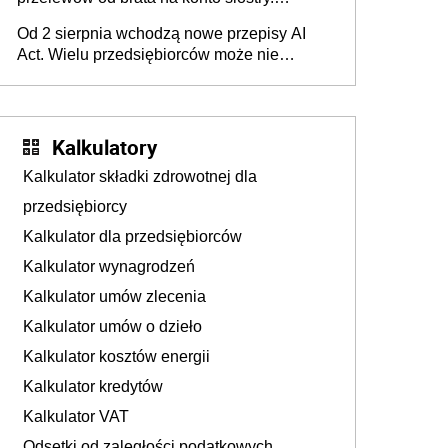
Pieniądze z emerytury mamy wyglądały jak
Od 2 sierpnia wchodzą nowe przepisy AI
darowizna, ale podatku jednak nie będzie
Act. Wielu przedsiębiorców może nie
wiedzieć, że dotyczą także ich
Kalkulatory
Kalkulator składki zdrowotnej dla
przedsiębiorcy
Kalkulator dla przedsiębiorców
Kalkulator wynagrodzeń
Kalkulator umów zlecenia
Kalkulator umów o dzieło
Kalkulator kosztów energii
Kalkulator kredytów
Kalkulator VAT
Odsetki od zaległości podatkowych