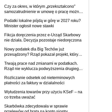
1 m2 mieszkania, 36,49 zł za 1 m2
Czy za okres, w którym „przekształcono”
budynków i lokali związanych z
samozatrudnienie w umowę o pracę można
prowadzeniem działalności gospodarczej
wystawić faktury korygujące? Rozwiązanie
Podatki lokalne pójdą w górę w 2027 roku?
umowy cywilnoprawnej jedynym
Minister ogłosił nowe stawki
racjonalnym wyjściem
Fikcja doręczenia przez e-Urząd Skarbowy
nie działa. Decyzja pozostaje niedoręczona
Nowy podatek dla Big Techów już
przesądzony? Rząd pokazał projekt, który
może zmienić zasady gry w Polsce
Trwają prace nad zmianami w podatkach.
Rząd nie wyklucza podwyższenia drugiego
progu PIT
Rozliczanie odsetek od nieterminowych
płatności za faktury w działalności
Wyłudzenia towarów przy użyciu KSeF – na
co trzeba uważać
Skarbówka zdecydowała w sprawie
przelewów od brata na konto siostry.