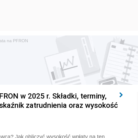
ata na PFRON
ON w 2025 r. Składki, terminy,
 wskaźnik zatrudnienia oraz wysokość
ca? Jak obliczyć wysokość wpłaty na ten