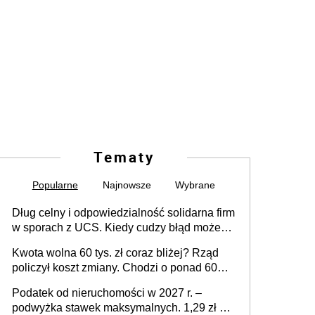
Tematy
Popularne
Najnowsze
Wybrane
Dług celny i odpowiedzialność solidarna firm
w sporach z UCS. Kiedy cudzy błąd może
stać się Twoim problemem
Kwota wolna 60 tys. zł coraz bliżej? Rząd
policzył koszt zmiany. Chodzi o ponad 60
mld zł
Podatek od nieruchomości w 2027 r. –
podwyżka stawek maksymalnych. 1,29 zł za