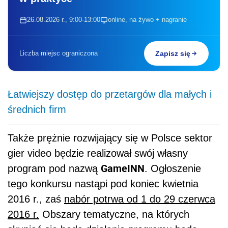
26.08.2026 r., 9:00-13:00
online, na żywo + nagranie
Liczba miejsc ograniczona
Zapisz się
Łatwiejszy dostęp do przetargów dla małych i
średnich firm
Także prężnie rozwijający się w Polsce sektor
gier video będzie realizował swój własny
GameINN
program pod nazwą
. Ogłoszenie
tego konkursu nastąpi pod koniec kwietnia
2016 r., zaś
nabór potrwa od 1 do 29 czerwca
2016 r.
Obszary tematyczne, na których