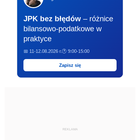
JPK bez błędów
– różnice
bilansowo-podatkowe w
praktyce
📅 11-12.08.2026 r.
🕐 9:00-15:00
Zapisz się
REKLAMA