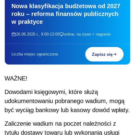
Nowa klasyfikacja budżetowa od 2027
roku – reforma finansów publicznych
w praktyce
26.08.2026 r., 9:00-13:00
online, na żywo + nagranie
Liczba miejsc ograniczona
Zapisz się
WAŻNE!
Dowodami księgowymi, które służą
udokumentowaniu pobranego wadium, mogą
być wyciąg bankowy lub kasowy dowód wpłaty.
Zaliczenie wadium na poczet należności z
tytułu dostawy towaru lub wykonania usługi