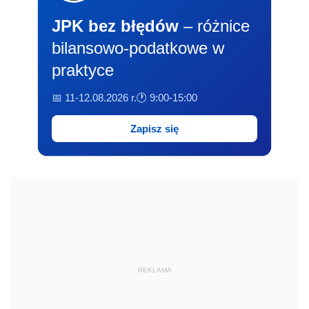
JPK bez błędów
– różnice
bilansowo-podatkowe w
praktyce
📅 11-12.08.2026 r.
🕐 9:00-15:00
Zapisz się
REKLAMA