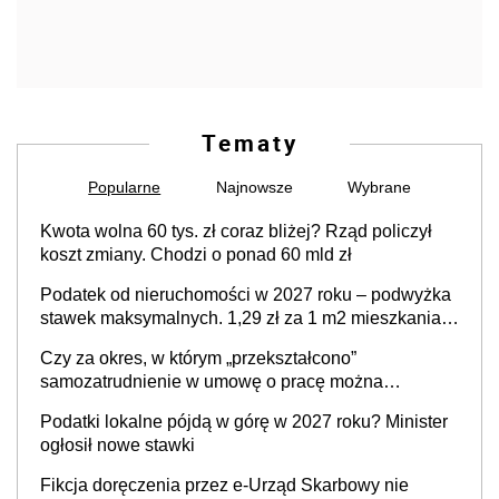
Tematy
Popularne
Najnowsze
Wybrane
Kwota wolna 60 tys. zł coraz bliżej? Rząd policzył
koszt zmiany. Chodzi o ponad 60 mld zł
Podatek od nieruchomości w 2027 roku – podwyżka
stawek maksymalnych. 1,29 zł za 1 m2 mieszkania,
36,49 zł za 1 m2 budynków i lokali związanych z
Czy za okres, w którym „przekształcono”
prowadzeniem działalności gospodarczej
samozatrudnienie w umowę o pracę można
wystawić faktury korygujące? Rozwiązanie umowy
Podatki lokalne pójdą w górę w 2027 roku? Minister
cywilnoprawnej jedynym racjonalnym wyjściem
ogłosił nowe stawki
Fikcja doręczenia przez e-Urząd Skarbowy nie