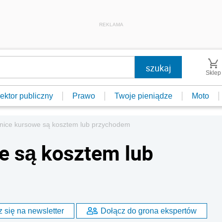
REKLAMA
Sklep
ektor publiczny
Prawo
Twoje pieniądze
Moto
nice kursowe są kosztem lub przychodem
e są kosztem lub
 się na newsletter
Dołącz do grona ekspertów