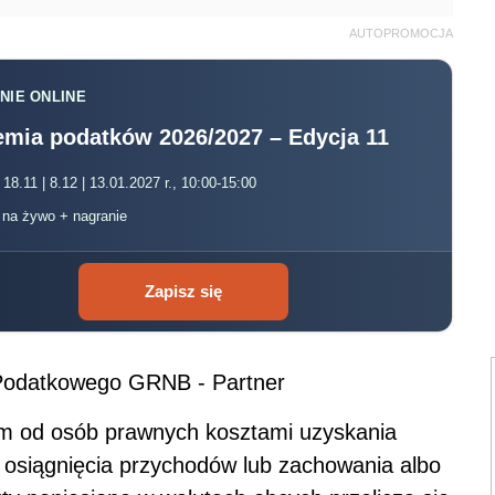
AUTOPROMOCJA
NIE ONLINE
mia podatków 2026/2027 – Edycja 11
 18.11 | 8.12 | 13.01.2027 r., 10:00-15:00
, na żywo + nagranie
Zapisz się
Podatkowego GRNB - Partner
m od osób prawnych kosztami uzyskania
 osiągnięcia przychodów lub zachowania albo