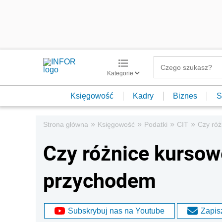
Kategorie
Księgowość
Kadry
Biznes
S
»
»
»
»
Strona główna
Księgowość
Podatki
CIT
Czy róż
Czy różnice kursow
przychodem
Subskrybuj nas na Youtube
Zapisz