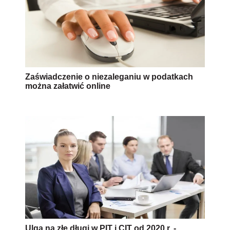
Zaświadczenie o niezaleganiu w podatkach
można załatwić online
Ulga na złe długi w PIT i CIT od 2020 r. -