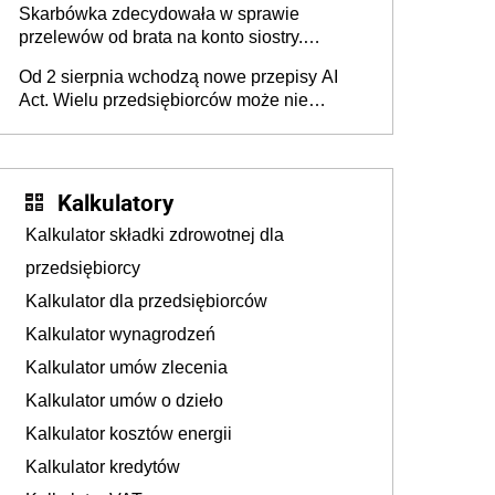
Skarbówka zdecydowała w sprawie
przelewów od brata na konto siostry.
Pieniądze z emerytury mamy wyglądały jak
Od 2 sierpnia wchodzą nowe przepisy AI
darowizna, ale podatku jednak nie będzie
Act. Wielu przedsiębiorców może nie
wiedzieć, że dotyczą także ich
Kalkulatory
Kalkulator składki zdrowotnej dla
przedsiębiorcy
Kalkulator dla przedsiębiorców
Kalkulator wynagrodzeń
Kalkulator umów zlecenia
Kalkulator umów o dzieło
Kalkulator kosztów energii
Kalkulator kredytów