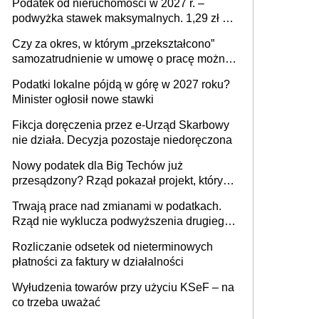
Podatek od nieruchomości w 2027 r. –
podwyżka stawek maksymalnych. 1,29 zł za
1 m2 mieszkania, 36,49 zł za 1 m2
Czy za okres, w którym „przekształcono”
budynków i lokali związanych z
samozatrudnienie w umowę o pracę można
prowadzeniem działalności gospodarczej
wystawić faktury korygujące? Rozwiązanie
Podatki lokalne pójdą w górę w 2027 roku?
umowy cywilnoprawnej jedynym
Minister ogłosił nowe stawki
racjonalnym wyjściem
Fikcja doręczenia przez e-Urząd Skarbowy
nie działa. Decyzja pozostaje niedoręczona
Nowy podatek dla Big Techów już
przesądzony? Rząd pokazał projekt, który
może zmienić zasady gry w Polsce
Trwają prace nad zmianami w podatkach.
Rząd nie wyklucza podwyższenia drugiego
progu PIT
Rozliczanie odsetek od nieterminowych
płatności za faktury w działalności
Wyłudzenia towarów przy użyciu KSeF – na
co trzeba uważać