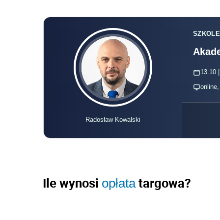
SZKOLE
Akade
13.10 |
online
Radosław Kowalski
Ile wynosi
targowa?
opłata