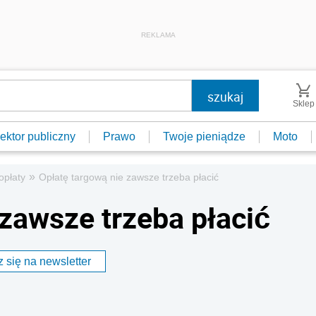
REKLAMA
Sklep
ektor publiczny
Prawo
Twoje pieniądze
Moto
»
opłaty
Opłatę targową nie zawsze trzeba płacić
 zawsze trzeba płacić
 się na newsletter