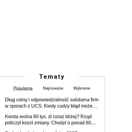
Tematy
Popularne
Najnowsze
Wybrane
Dług celny i odpowiedzialność solidarna firm
w sporach z UCS. Kiedy cudzy błąd może
stać się Twoim problemem
Kwota wolna 60 tys. zł coraz bliżej? Rząd
policzył koszt zmiany. Chodzi o ponad 60
mld zł