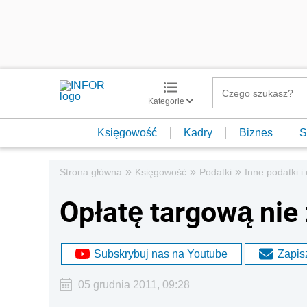
Kategorie
Księgowość
Kadry
Biznes
S
»
»
»
Strona główna
Księgowość
Podatki
Inne podatki i 
Opłatę targową nie
Subskrybuj nas na Youtube
Zapisz
05 grudnia 2011, 09:28