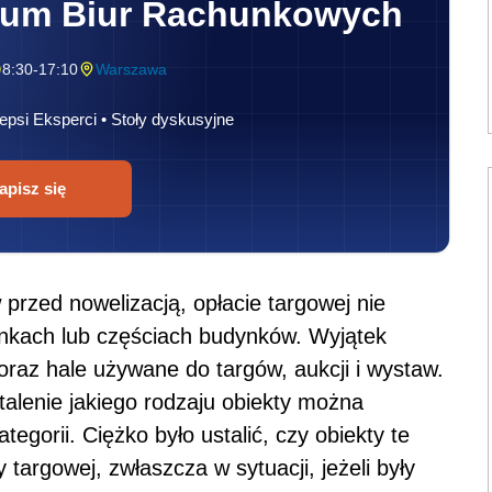
rum Biur Rachunkowych
8:30-17:10
Warszawa
epsi Eksperci • Stoły dyskusyjne
apisz się
 przed nowelizacją, opłacie targowej nie
nkach lub częściach budynków. Wyjątek
oraz hale używane do targów, aukcji i wystaw.
alenie jakiego rodzaju obiekty można
egorii. Ciężko było ustalić, czy obiekty te
 targowej, zwłaszcza w sytuacji, jeżeli były