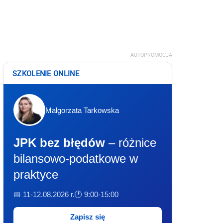
AUTOPROMOCJA
SZKOLENIE ONLINE
Małgorzata Tarkowska
JPK bez błędów
– różnice
bilansowo-podatkowe w
praktyce
📅 11-12.08.2026 r.
🕐 9:00-15:00
Zapisz się