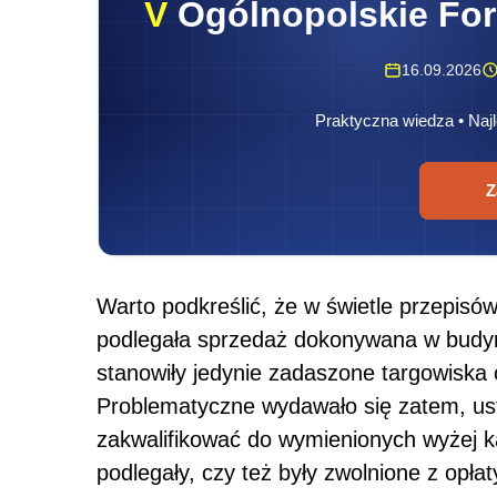
V
Ogólnopolskie Fo
16.09.2026
Praktyczna wiedza • Najl
Z
Warto podkreślić, że w świetle przepisów
podlegała sprzedaż dokonywana w budy
stanowiły jedynie zadaszone targowiska 
Problematyczne wydawało się zatem, ust
zakwalifikować do wymienionych wyżej kat
podlegały, czy też były zwolnione z opłaty