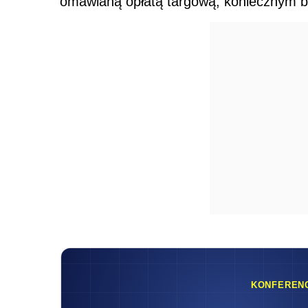
omawianą opłatą targową, koniecznym b
KONFEREN