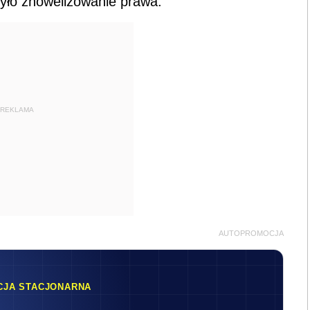
yło znowelizowanie prawa.
REKLAMA
AUTOPROMOCJA
CJA STACJONARNA