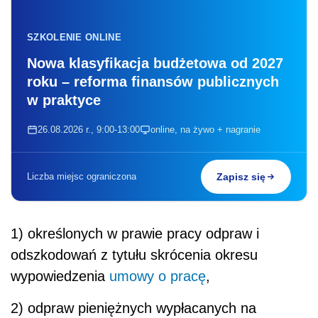
SZKOLENIE ONLINE
Nowa klasyfikacja budżetowa od 2027
roku – reforma finansów publicznych
w praktyce
26.08.2026 r., 9:00-13:00
online, na żywo + nagranie
Liczba miejsc ograniczona
Zapisz się
1) określonych w prawie pracy odpraw i
odszkodowań z tytułu skrócenia okresu
wypowiedzenia
umowy o pracę
,
2) odpraw pieniężnych wypłacanych na