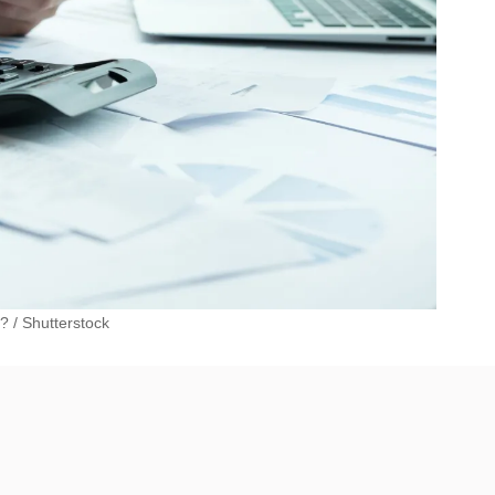
u?
/
Shutterstock