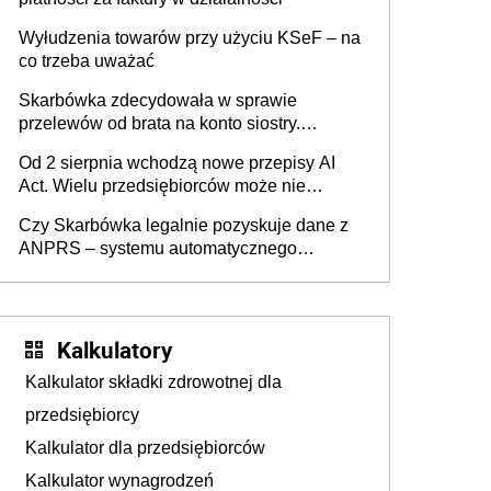
Wyłudzenia towarów przy użyciu KSeF – na
co trzeba uważać
Skarbówka zdecydowała w sprawie
przelewów od brata na konto siostry.
Pieniądze z emerytury mamy wyglądały jak
Od 2 sierpnia wchodzą nowe przepisy AI
darowizna, ale podatku jednak nie będzie
Act. Wielu przedsiębiorców może nie
wiedzieć, że dotyczą także ich
Czy Skarbówka legalnie pozyskuje dane z
ANPRS – systemu automatycznego
rozpoznawania tablic rejestracyjnych
pojazdów z kamer drogowych?
Kalkulatory
Kalkulator składki zdrowotnej dla
przedsiębiorcy
Kalkulator dla przedsiębiorców
Kalkulator wynagrodzeń