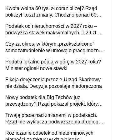
Kwota wolna 60 tys. zł coraz bliżej? Rząd
policzył koszt zmiany. Chodzi o ponad 60
mld zł
Podatek od nieruchomości w 2027 roku –
podwyżka stawek maksymalnych. 1,29 zł za
1 m2 mieszkania, 36,49 zł za 1 m2
Czy za okres, w którym „przekształcono”
budynków i lokali związanych z
samozatrudnienie w umowę o pracę można
prowadzeniem działalności gospodarczej
wystawić faktury korygujące? Rozwiązanie
Podatki lokalne pójdą w górę w 2027 roku?
umowy cywilnoprawnej jedynym
Minister ogłosił nowe stawki
racjonalnym wyjściem
Fikcja doręczenia przez e-Urząd Skarbowy
nie działa. Decyzja pozostaje niedoręczona
Nowy podatek dla Big Techów już
przesądzony? Rząd pokazał projekt, który
może zmienić zasady gry w Polsce
Trwają prace nad zmianami w podatkach.
Rząd nie wyklucza podwyższenia drugiego
progu PIT
Rozliczanie odsetek od nieterminowych
płatności za faktury w działalności