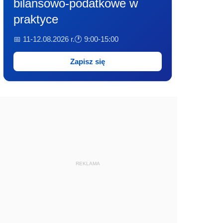
bilansowo-podatkowe w
praktyce
📅 11-12.08.2026 r.
🕐 9:00-15:00
Zapisz się
REKLAMA