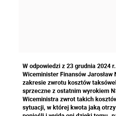
W odpowiedzi z 23 grudnia 2024 r.
Wiceminister Finansów Jarosław 
zakresie zwrotu kosztów taksów
sprzeczne z ostatnim wyrokiem NS
Wiceministra zwrot takich kosztó
sytuacji, w której kwota jaką otrz
ponieśli i wyjdą oni dzięki temu „n