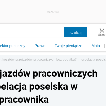
REKLAMA
Sklep
ektor publiczny
Prawo
Twoje pieniądze
Moto
t kosztów przejazdów pracowniczych bez podatku? Interpelacja posel
ejazdów pracowniczych
pelacja poselska w
 pracownika