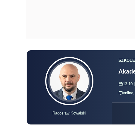
SZKOLE
Akade
13.10 |
online
Radosław Kowalski