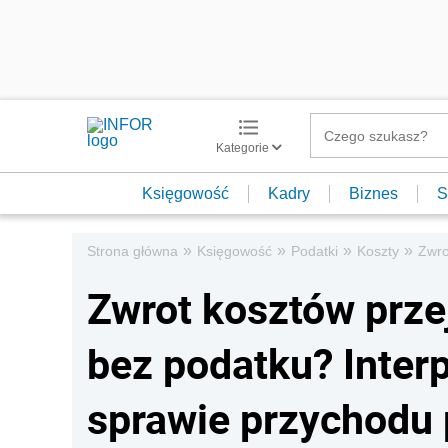
Kategorie
Księgowość
Kadry
Biznes
S
»
»
»
»
Strona główna
Księgowość
Podatki
Koszty
Zwro
Zwrot kosztów prz
bez podatku? Inter
sprawie przychodu