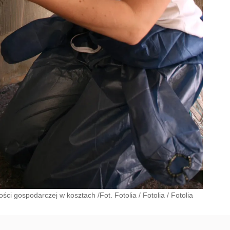
ści gospodarczej w kosztach /Fot. Fotolia
/
Fotolia
/
Fotolia