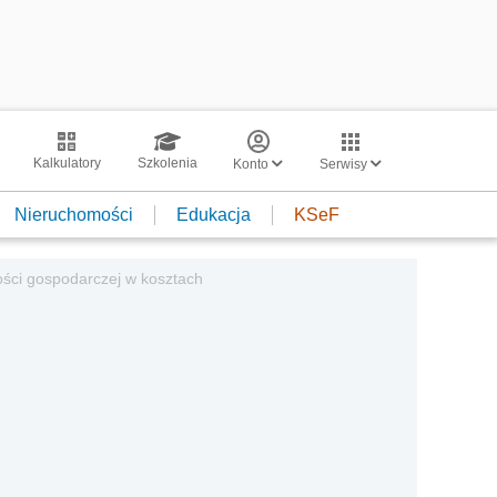
Kalkulatory
Szkolenia
Konto
Serwisy
Nieruchomości
Edukacja
KSeF
ości gospodarczej w kosztach