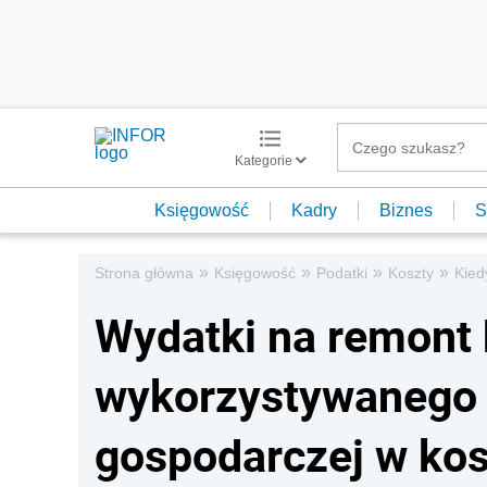
Kategorie
Księgowość
Kadry
Biznes
S
»
»
»
»
Strona główna
Księgowość
Podatki
Koszty
Kied
Wydatki na remont 
wykorzystywanego 
gospodarczej w ko