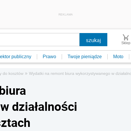
REKLAMA
Sklep
ektor publiczny
Prawo
Twoje pieniądze
Moto
»
y do kosztów
Wydatki na remont biura wykorzystywanego w działaln
biura
w działalności
sztach