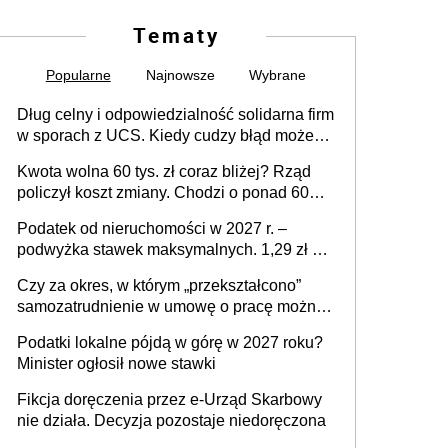
Tematy
Popularne
Najnowsze
Wybrane
Dług celny i odpowiedzialność solidarna firm
w sporach z UCS. Kiedy cudzy błąd może
stać się Twoim problemem
Kwota wolna 60 tys. zł coraz bliżej? Rząd
policzył koszt zmiany. Chodzi o ponad 60
mld zł
Podatek od nieruchomości w 2027 r. –
podwyżka stawek maksymalnych. 1,29 zł za
1 m2 mieszkania, 36,49 zł za 1 m2
Czy za okres, w którym „przekształcono”
budynków i lokali związanych z
samozatrudnienie w umowę o pracę można
prowadzeniem działalności gospodarczej
wystawić faktury korygujące? Rozwiązanie
Podatki lokalne pójdą w górę w 2027 roku?
umowy cywilnoprawnej jedynym
Minister ogłosił nowe stawki
racjonalnym wyjściem
Fikcja doręczenia przez e-Urząd Skarbowy
nie działa. Decyzja pozostaje niedoręczona