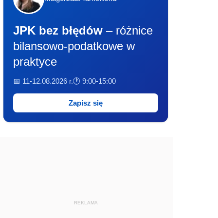
JPK bez błędów
– różnice
bilansowo-podatkowe w
praktyce
📅 11-12.08.2026 r.
🕐 9:00-15:00
Zapisz się
REKLAMA