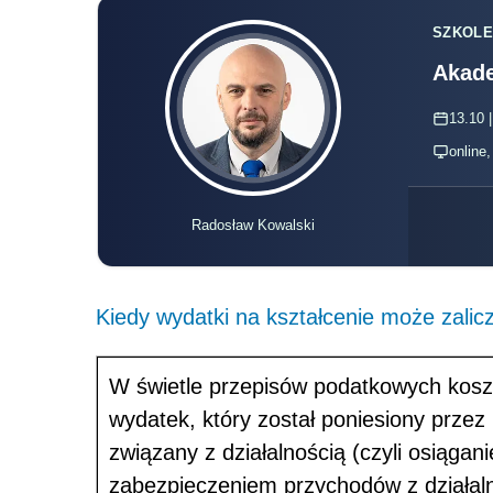
SZKOLE
Akade
13.10 |
online
Radosław Kowalski
Kiedy wydatki na kształcenie może zalic
W świetle przepisów podatkowych koszt
wydatek, który został poniesiony przez p
związany z działalnością (czyli osiąga
zabezpieczeniem przychodów z działaln