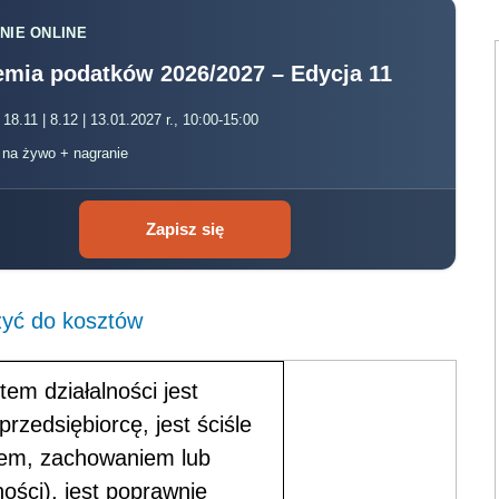
NIE ONLINE
mia podatków 2026/2027 – Edycja 11
 18.11 | 8.12 | 13.01.2027 r., 10:00-15:00
, na żywo + nagranie
Zapisz się
zyć do kosztów
em działalności jest
rzedsiębiorcę, jest ściśle
niem, zachowaniem lub
ości), jest poprawnie