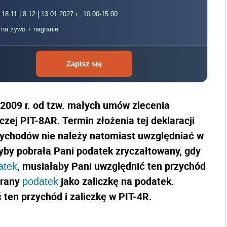
 18.11 | 8.12 | 13.01.2027 r., 10:00-15:00
, na żywo + nagranie
Zapisz się
2009 r. od tzw. małych umów zlecenia
zej PIT-8AR. Termin złożenia tej deklaracji
rzychodów nie należy natomiast uwzględniać w
dyby pobrała Pani podatek zryczałtowany, gdy
, musiałaby Pani uwzględnić ten przychód
atek
brany
jako zaliczkę na podatek.
podatek
ten przychód i zaliczkę w PIT-4R.