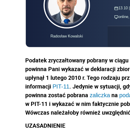
13.10 |
online
Radosław Kowalski
Podatek zryczałtowany pobrany w ciągu 
powinna Pani wykazać w deklaracji zbiorc
upłynął 1 lutego 2010 r. Tego rodzaju p
informacji
. Jedynie w sytuacji, g
PIT-11
powinna zostać pobrana
na
zaliczka
pod
w PIT-11 i wykazać w nim faktycznie po
Wówczas należałoby również uwzględnić 
UZASADNIENIE