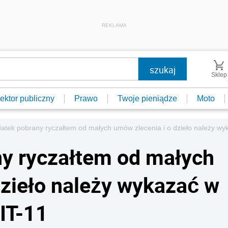
REKLAMA
Sklep
ektor publiczny
Prawo
Twoje pieniądze
Moto
atek pobrany ryczałtem od małych umów zlecenia i o dzieło należy wyk
y ryczałtem od małych
dzieło należy wykazać w
PIT-11