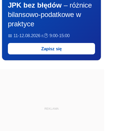
JPK bez błędów
– różnice
bilansowo-podatkowe w
praktyce
📅 11-12.08.2026 r.
🕐 9:00-15:00
Zapisz się
REKLAMA