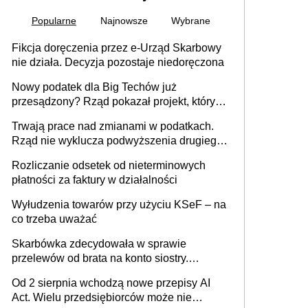
Popularne
Najnowsze
Wybrane
Fikcja doręczenia przez e-Urząd Skarbowy
nie działa. Decyzja pozostaje niedoręczona
Nowy podatek dla Big Techów już
przesądzony? Rząd pokazał projekt, który
może zmienić zasady gry w Polsce
Trwają prace nad zmianami w podatkach.
Rząd nie wyklucza podwyższenia drugiego
progu PIT
Rozliczanie odsetek od nieterminowych
płatności za faktury w działalności
Wyłudzenia towarów przy użyciu KSeF – na
co trzeba uważać
Skarbówka zdecydowała w sprawie
przelewów od brata na konto siostry.
Pieniądze z emerytury mamy wyglądały jak
Od 2 sierpnia wchodzą nowe przepisy AI
darowizna, ale podatku jednak nie będzie
Act. Wielu przedsiębiorców może nie