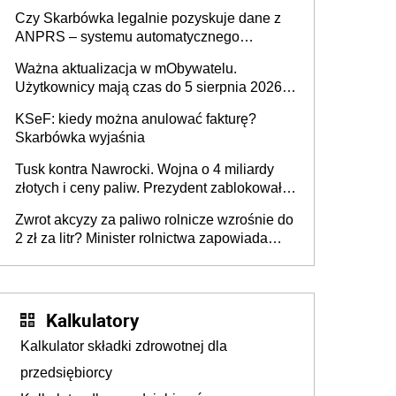
wiedzieć, że dotyczą także ich
Czy Skarbówka legalnie pozyskuje dane z
ANPRS – systemu automatycznego
rozpoznawania tablic rejestracyjnych
Ważna aktualizacja w mObywatelu.
pojazdów z kamer drogowych?
Użytkownicy mają czas do 5 sierpnia 2026
roku
KSeF: kiedy można anulować fakturę?
Skarbówka wyjaśnia
Tusk kontra Nawrocki. Wojna o 4 miliardy
złotych i ceny paliw. Prezydent zablokował
ustawę, premier mówi o „ciosie
Zwrot akcyzy za paliwo rolnicze wzrośnie do
wymierzonym we wszystkich polskich
2 zł za litr? Minister rolnictwa zapowiada
kierowców”
ważne zmiany dla rolników
Kalkulatory
Kalkulator składki zdrowotnej dla
przedsiębiorcy