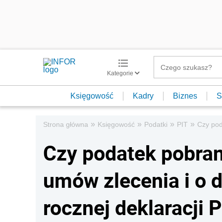
Kategorie
Księgowość
Kadry
Biznes
S
»
»
»
»
Strona główna
Księgowość
Podatki
PIT
Czy pod
Czy podatek pobran
umów zlecenia i o 
rocznej deklaracji 