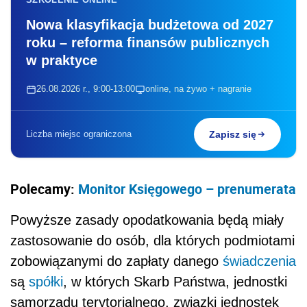
Nowa klasyfikacja budżetowa od 2027
roku – reforma finansów publicznych
w praktyce
26.08.2026 r., 9:00-13:00
online, na żywo + nagranie
Liczba miejsc ograniczona
Zapisz się
Polecamy:
Monitor Księgowego – prenumerata
Powyższe zasady opodatkowania będą miały
zastosowanie do osób, dla których podmiotami
zobowiązanymi do zapłaty danego
świadczenia
są
spółki
, w których Skarb Państwa, jednostki
samorządu terytorialnego, związki jednostek